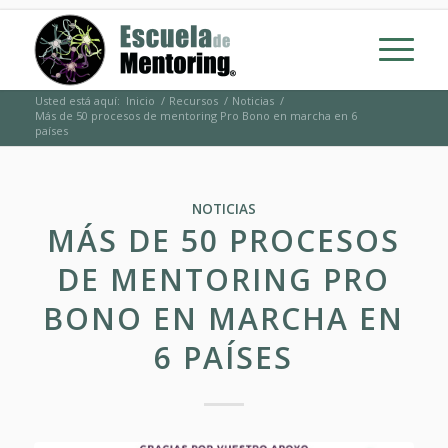
Usted está aquí:
Inicio
/
Recursos
/
Noticias
/
Más de 50 procesos de mentoring Pro Bono en marcha en 6
países
NOTICIAS
MÁS DE 50 PROCESOS
DE MENTORING PRO
BONO EN MARCHA EN
6 PAÍSES