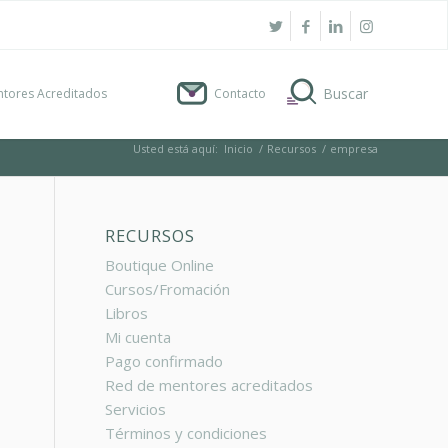
tores Acreditados
Contacto
Usted está aquí:
Inicio
/
Recursos
/
empresa
RECURSOS
Boutique Online
Cursos/Fromación
Libros
Mi cuenta
Pago confirmado
Red de mentores acreditados
Servicios
Términos y condiciones