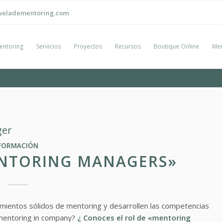
ueladementoring.com
entoring
Servicios
Proyectos
Recursos
Boutique Online
Men
ger
FORMACIÓN
NTORING MANAGERS»
ientos sólidos de mentoring y desarrollen las competencias
mentoring in company?
¿ Conoces el rol de «mentoring