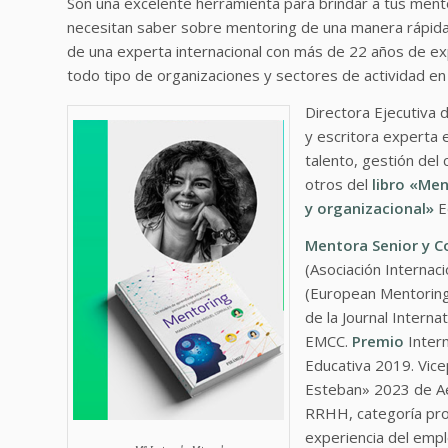
Son una excelente herramienta para brindar a tus ment
necesitan saber sobre mentoring de una manera rápida
de una experta internacional con más de 22 años de e
todo tipo de organizaciones y sectores de actividad e
Directora Ejecutiva 
y escritora experta 
talento, gestión del 
otros del
libro «Men
y organizacional»
E
Mentora Senior y C
(Asociación Internac
(European Mentoring 
de la Journal Interna
EMCC.
Premio
Intern
Educativa 2019. Vic
Esteban» 2023 de Aed
RRHH, categoría prof
experiencia del emp