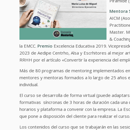
Pirámide 
Mentora S
AICM (Asoc
Practitio
Master. Mi
& Coachin
la EMCC.
Premio
Excelencia Educativa 2019. Vicepresi
2023 de Aedipe Centrho, Alsa y Escrhitores al mejor art
RRHH por el artículo «Convertir la experiencia del em
Más de 80 programas de mentoring implementados en di
mentores y mentoras formados a lo largo de 25 años 
individual.
El curso se desarrolla de forma virtual (puede adaptars
formativas síncronas de 3 horas de duración cada una de 
horarios y plataforma a convenir con la empresa. La Es
que pone a disposición del cliente para realizar el curso
Los contenidos del curso que se trabajarán en las sesi