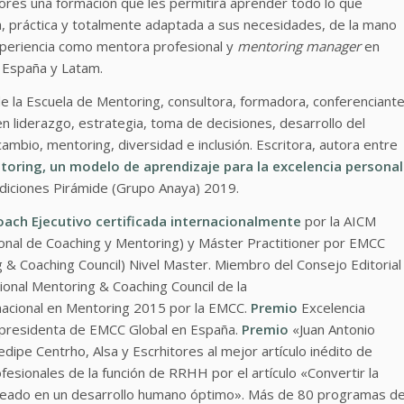
ores una formación que les permitirá aprender todo lo que
, práctica y totalmente adaptada a sus necesidades, de la mano
xperiencia como mentora profesional y
mentoring manager
en
n España y Latam.
de la Escuela de Mentoring, consultora, formadora, conferenciant
en liderazgo, estrategia, toma de decisiones, desarrollo del
cambio, mentoring, diversidad e inclusión. Escritora, autora entre
toring, un modelo de aprendizaje para la excelencia personal
diciones Pirámide (Grupo Anaya) 2019.
oach Ejecutivo certificada internacionalmente
por la AICM
ional de Coaching y Mentoring) y Máster Practitioner por EMCC
& Coaching Council) Nivel Master. Miembro del Consejo Editorial
tional Mentoring & Coaching Council de la
acional en Mentoring 2015 por la EMCC.
Premio
Excelencia
epresidenta de EMCC Global en España.
Premio
«Juan Antonio
ipe Centrho, Alsa y Escrhitores al mejor artículo inédito de
esionales de la función de RRHH por el artículo «Convertir la
leado en un desarrollo humano óptimo». Más de 80 programas d