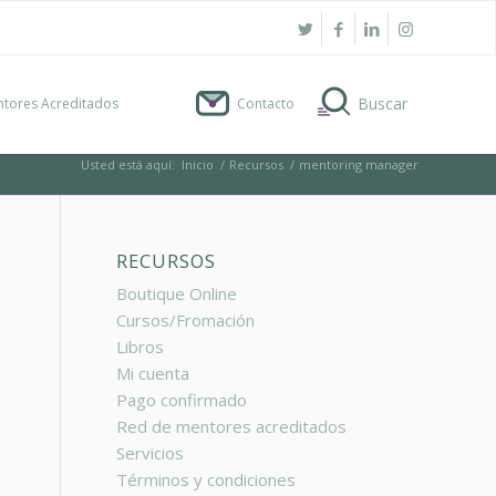
tores Acreditados
Contacto
Usted está aquí:
Inicio
/
Recursos
/
mentoring manager
RECURSOS
Boutique Online
Cursos/Fromación
Libros
Mi cuenta
Pago confirmado
Red de mentores acreditados
Servicios
Términos y condiciones