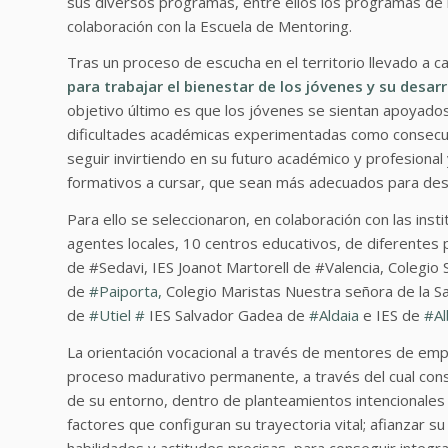
sus diversos programas, entre ellos los programas de
colaboración con la Escuela de Mentoring.
Tras un proceso de escucha en el territorio llevado a 
para trabajar el bienestar de los jóvenes y su desarr
objetivo último es que los jóvenes se sientan apoyado
dificultades académicas experimentadas como consecue
seguir invirtiendo en su futuro académico y profesional 
formativos a cursar, que sean más adecuados para desar
Para ello se seleccionaron, en colaboración con las inst
agentes locales, 10 centros educativos, de diferentes 
de #Sedavi, IES Joanot Martorell de #Valencia, Colegio 
de
#
Paiporta,
Colegio Maristas Nuestra señora de la S
de
#
Utiel
#
IES Salvador Gadea de
#
Aldaia
e IES de
#
Al
La orientación vocacional a través de mentores de emp
proceso madurativo permanente, a través del cual cons
de su entorno, dentro de planteamientos intencionales 
factores que configuran su trayectoria vital; afianzar s
habilidades y actitudes precisas, para conseguir integ