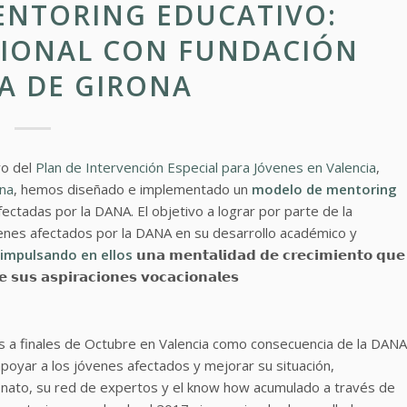
ENTORING EDUCATIVO:
IONAL CON FUNDACIÓN
A DE GIRONA
ro del
Plan de Intervención Especial para Jóvenes en Valencia
,
ona
, hemos diseñado e implementado un
modelo de mentoring
ctadas por la DANA. El objetivo a lograr por parte de la
nes afectados por la DANA en su desarrollo académico y
impulsando en ellos
𝘂𝗻𝗮 𝗺𝗲𝗻𝘁𝗮𝗹𝗶𝗱𝗮𝗱 𝗱𝗲 𝗰𝗿𝗲𝗰𝗶𝗺𝗶𝗲𝗻𝘁𝗼 𝗾𝘂𝗲
𝗲 𝘀𝘂𝘀 𝗮𝘀𝗽𝗶𝗿𝗮𝗰𝗶𝗼𝗻𝗲𝘀 𝘃𝗼𝗰𝗮𝗰𝗶𝗼𝗻𝗮𝗹𝗲𝘀
os a finales de Octubre en Valencia como consecuencia de la DANA
poyar a los jóvenes afectados y mejorar su situación,
onato, su red de expertos y el know how acumulado a través de