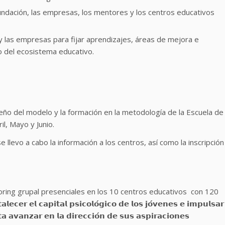
ndación, las empresas, los mentores y los centros educativos
 las empresas para fijar aprendizajes, áreas de mejora e
ro del ecosistema educativo.
eño del modelo y la formación en la metodología de la Escuela de
l, Mayo y Junio.
llevo a cabo la información a los centros, así como la inscripción
oring grupal presenciales en los 10 centros educativos con 120
 𝗰𝗮𝗽𝗶𝘁𝗮𝗹 𝗽𝘀𝗶𝗰𝗼𝗹𝗼́𝗴𝗶𝗰𝗼 𝗱𝗲 𝗹𝗼𝘀 𝗷𝗼́𝘃𝗲𝗻𝗲𝘀 𝗲 𝗶𝗺𝗽𝘂𝗹𝘀𝗮𝗿
 𝗮𝘃𝗮𝗻𝘇𝗮𝗿 𝗲𝗻 𝗹𝗮 𝗱𝗶𝗿𝗲𝗰𝗰𝗶𝗼́𝗻 𝗱𝗲 𝘀𝘂𝘀 𝗮𝘀𝗽𝗶𝗿𝗮𝗰𝗶𝗼𝗻𝗲𝘀