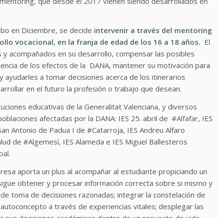
 mentoring, que desde el 2017 vienen siendo desarrollados en
cabo en Diciembre, se decide
intervenir a través del mentoring
ollo vocacional, en la franja de edad de los 16 a 18 años.
El
s y acompañados en su desarrollo, compensar las posibles
ncia de los efectos de la DANA, mantener su motivación para
y ayudarles a tomar decisiones acerca de los itinerarios
rollar en el futuro la profesión o trabajo que desean.
ituciones educativas de la Generalitat Valenciana, y diversos
poblaciones afectadas por la DANA: IES 25. abril de
#
Alfafar
, IES
San Antonio de Padua I de #Catarroja, IES Andreu Alfaro
alud de #Algemesí, IES Alameda e IES Miguel Ballesteros
bal.
resa aporta un plus al acompañar al estudiante propiciando un
igue obtener y procesar información correcta sobre si mismo y
de toma de decisiones razonadas; integrar la constelación de
u autoconcepto a través de experiencias vitales; desplegar las
rar sus decisiones académicas dentro de un proyecto de vida