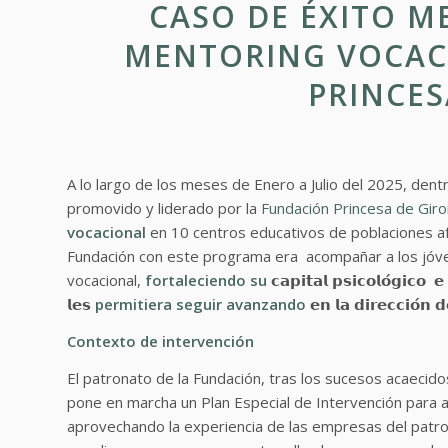
CASO DE ÉXITO M
MENTORING VOCAC
PRINCES
A lo largo de los meses de Enero a Julio del 2025, dent
promovido y liderado por la
Fundación Princesa de Gir
vocacional
en 10 centros educativos de poblaciones afe
Fundación con este programa era acompañar a los jóve
vocacional,
fortaleciendo su
𝗰𝗮𝗽𝗶𝘁𝗮𝗹 𝗽𝘀𝗶𝗰𝗼𝗹𝗼́𝗴𝗶𝗰𝗼 𝗲
𝗹𝗲𝘀
permitiera
seguir
avanzando
𝗲𝗻 𝗹𝗮 𝗱𝗶𝗿𝗲𝗰𝗰𝗶𝗼́𝗻 
Contexto de intervención
El patronato de la Fundación, tras los sucesos acaecid
pone en marcha un Plan Especial de Intervención para a
aprovechando la experiencia de las empresas del patr