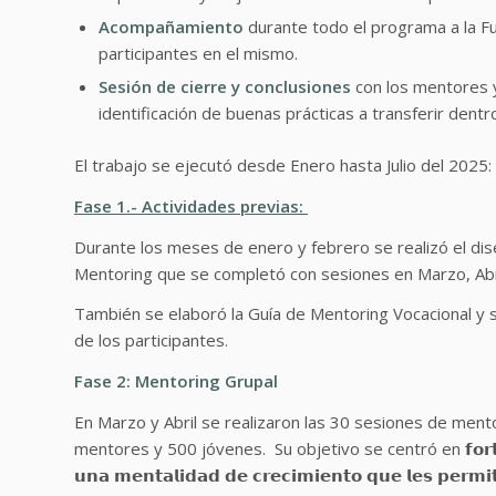
Acompañamiento
durante todo el programa a la Fu
participantes en el mismo.
Sesión de cierre y conclusiones
con los mentores y
identificación de buenas prácticas a transferir dent
El trabajo se ejecutó desde Enero hasta Julio del 2025:
Fase 1.- Actividades previas:
Durante los meses de enero y febrero se realizó el dis
Mentoring que se completó con sesiones en Marzo, Abri
También se elaboró la Guía de Mentoring Vocacional y se 
de los participantes.
Fase 2:
Mentoring Grupal
En Marzo y Abril se realizaron las 30 sesiones de ment
mentores y 500 jóvenes. Su objetivo se centró en 𝗳𝗼𝗿𝘁𝗮𝗹𝗲𝗰𝗲𝗿 𝗲𝗹
𝘂𝗻𝗮 𝗺𝗲𝗻𝘁𝗮𝗹𝗶𝗱𝗮𝗱 𝗱𝗲 𝗰𝗿𝗲𝗰𝗶𝗺𝗶𝗲𝗻𝘁𝗼 𝗾𝘂𝗲 𝗹𝗲𝘀 𝗽𝗲𝗿𝗺𝗶𝘁