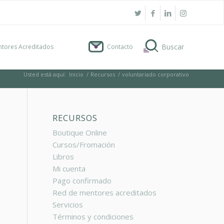
tores Acreditados
Contacto
Usted está aquí:
Inicio
/
Recursos
/
voluntariado corporativo
RECURSOS
Boutique Online
Cursos/Fromación
Libros
Mi cuenta
Pago confirmado
Red de mentores acreditados
Servicios
Términos y condiciones