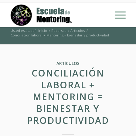
Usted está aquí:
Inicio
/
Recursos
/
Artículos
/
Conciliación laboral + Mentoring = bienestar y productividad
ARTÍCULOS
CONCILIACIÓN
LABORAL +
MENTORING =
BIENESTAR Y
PRODUCTIVIDAD