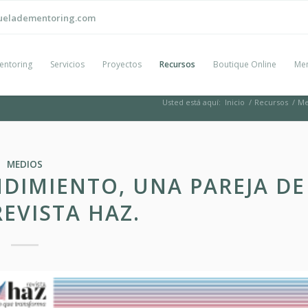
ueladementoring.com
entoring
Servicios
Proyectos
Recursos
Boutique Online
Men
Usted está aquí:
Inicio
/
Recursos
/
Me
MEDIOS
DIMIENTO, UNA PAREJA DE
REVISTA HAZ.