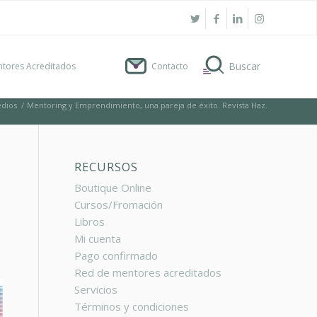
tores Acreditados
Contacto
dios
/
Mentoring y Emprendimiento, una pareja de éxito. Revista Haz.
RECURSOS
Boutique Online
Cursos/Fromación
Libros
Mi cuenta
Pago confirmado
Red de mentores acreditados
Servicios
Términos y condiciones