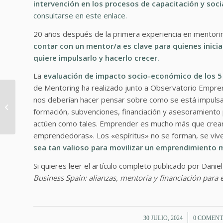
intervención en los procesos de capacitación y soc
consultarse en este enlace.
20 años después de la primera experiencia en mentori
contar con un mentor/a es clave para quienes inici
quiere impulsarlo y hacerlo crecer.
La
evaluación de impacto socio-económico de los 5
de Mentoring ha realizado junto a Observatorio Empr
Artículo en la Revista
nos deberían hacer pensar sobre como se está impul
ORH: «Artes
formación, subvenciones, financiación y asesoramient
existenciales para
actúen como tales. Emprender es mucho más que crea
potenciar la
tecnología...
emprendedoras». Los «espíritus» no se forman, se vive
sea tan valioso para movilizar un emprendimiento 
Si quieres leer el artículo completo publicado por Danie
Business Spain: alianzas, mentoría y financiación para
/
/
30 JULIO, 2024
0 COMENT