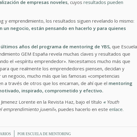
ialización de empresas noveles
, cuyos
resultados pueden
ng y emprendimiento, los resultados siguen revelando lo mismo:
an un negocio, están pensando en hacerlo y para quienes
 últimos años del programa de mentoring de YBS
,
que Escuela
endimiento GEM España revela muchas claves y resultados que
sando el «espíritu emprendedor». Necesitamos mucho más que
o para que realmente los emprendedores piensen, decidan y
r un negocio, mucho más que las famosas «competencias
n a través de otros que los encarnan, de ahí que el
mentoring
motivado, inspirado, comprometido y efectivo.
l Jimenez Lorente en la Revista Haz, bajo el título
«
Youth
 el emprendimiento juvenil»
, puedes hacerlo en este
enlace.
ARIOS
POR
ESCUELA DE MENTORING