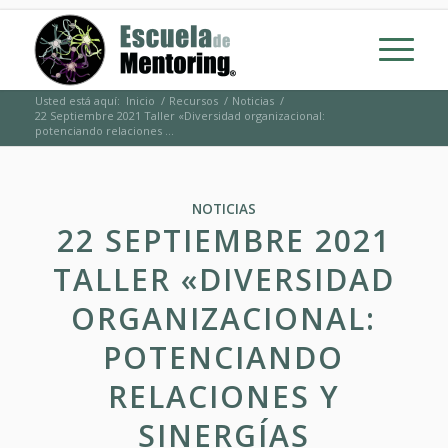
Usted está aquí:
Inicio
/
Recursos
/
Noticias
/
22 Septiembre 2021 Taller «Diversidad organizacional:
potenciando relaciones ...
NOTICIAS
22 SEPTIEMBRE 2021
TALLER «DIVERSIDAD
ORGANIZACIONAL:
POTENCIANDO
RELACIONES Y
SINERGÍAS