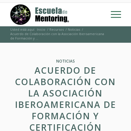
Usted está aquí:
Inicio
/
Recursos
/
Noticias
/
Acuerdo de Colaboración con la Asociación Iberoamericana
de Formación y ...
NOTICIAS
ACUERDO DE
COLABORACIÓN CON
LA ASOCIACIÓN
IBEROAMERICANA DE
FORMACIÓN Y
CERTIFICACIÓN