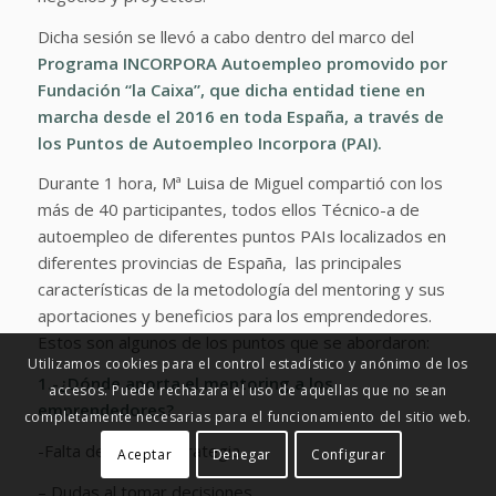
Dicha sesión se llevó a cabo dentro del marco del
Programa
INCORPORA Autoempleo
promovido por
Fundación “la Caixa”
, que dicha entidad tiene en
marcha desde el 2016 en toda España, a través de
los Puntos de Autoempleo Incorpora (PAI).
Durante 1 hora, Mª Luisa de Miguel compartió con los
más de 40 participantes, todos ellos Técnico-a de
autoempleo de diferentes puntos PAIs localizados en
diferentes provincias de España, las principales
características de la metodología del mentoring y sus
aportaciones y beneficios para los emprendedores.
Estos son algunos de los puntos que se abordaron:
Utilizamos cookies para el control estadístico y anónimo de los
1.-¿Dónde aporta el mentoring a los
accesos. Puede rechazara el uso de aquellas que no sean
emprendedores?
completamente necesarias para el funcionamiento del sitio web.
-Falta de foco y estrategia
Aceptar
Denegar
Configurar
– Dudas al tomar decisiones