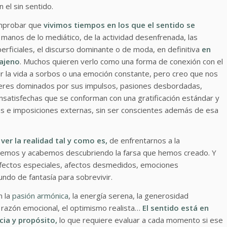
 el sin sentido.
mprobar que
vivimos tiempos en los que
el sentido se
manos de lo mediático, de la actividad desenfrenada, las
perficiales, el discurso dominante o de moda, en definitiva
en
ajeno
. Muchos quieren verlo como una forma de conexión con el
ir la vida a sorbos o una emoción constante, pero creo que nos
seres dominados por sus impulsos, pasiones desbordadas,
nsatisfechas que se conforman con una gratificación estándar y
cias e imposiciones externas, sin ser conscientes además de esa
er la realidad tal y como es,
de enfrentarnos a la
remos y acabemos descubriendo la farsa que hemos creado. Y
efectos especiales, afectos desmedidos, emociones
undo de fantasía para sobrevivir.
n la
pasión armónica
, la energía serena, la generosidad
 la razón emocional, el optimismo realista…
El sentido está en
ia y propósito,
lo que requiere evaluar a cada momento si ese