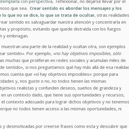
ntemplarla con perspectiva
, reflexionar, no dejarse llevar por el
famoso que sea.
Crear sentido es abordar los mensajes y los
o que no se dice, lo que se trata de ocultar
, otras realidade
Crear sentido es salvaguardar nuestra atención y concentrarla en
tas y propósito, evitando que quede distraída con los fuegos
an y embriagan.
muestran una parte de la realidad y ocultan otra, son ejemplos
ear sentido». Por ejemplo,
«no hay objetivos imposibles, sólo
as muchas que proliferan en redes sociales y acumulan miles de
n de sentido», si nos preguntamos qué hay más allá de esa realida
emos cuenta que «sí hay objetivos imposibles»: porque para
acidades y, nos guste o no, no todos tienen las mismas
bjetivos realistas y confunden deseos, sueños de grandeza y
an en un contexto dado, que tiene sus oportunidades y recursos,
n el contexto adecuado para lograr dichos objetivos y no tenemo
orque no todos tienen acceso a las mismas oportunidades, ni
s y desmotivadas por creerse frases como esta y descubrir que