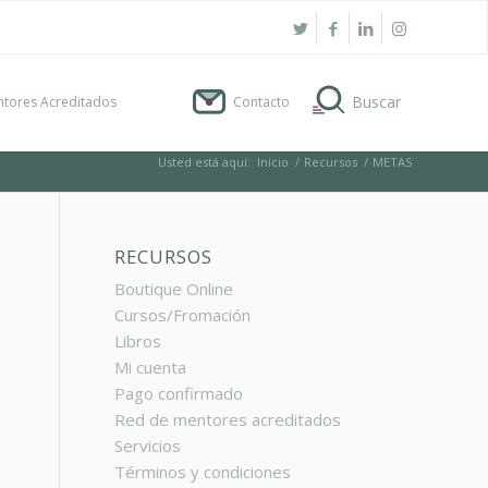
tores Acreditados
Contacto
Usted está aquí:
Inicio
/
Recursos
/
METAS
RECURSOS
Boutique Online
Cursos/Fromación
Libros
Mi cuenta
Pago confirmado
Red de mentores acreditados
Servicios
Términos y condiciones