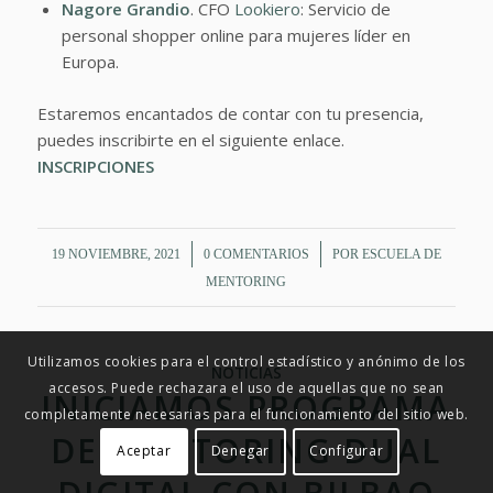
Nagore Grandio
. CFO
Lookiero
: Servicio de
personal shopper online para mujeres líder en
Europa.
Estaremos encantados de contar con tu presencia,
puedes inscribirte en el siguiente enlace.
INSCRIPCIONES
/
/
19 NOVIEMBRE, 2021
0 COMENTARIOS
POR
ESCUELA DE
MENTORING
Utilizamos cookies para el control estadístico y anónimo de los
NOTICIAS
accesos. Puede rechazara el uso de aquellas que no sean
INICIAMOS PROGRAMA
completamente necesarias para el funcionamiento del sitio web.
DE MENTORING DUAL
Aceptar
Denegar
Configurar