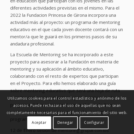
en educación que participan con los jóvenes en las
diferentes actividades previstas en el mismo. Para el
2022 la Fundacion Princesa de Girona incorpora una
actividad más al proyecto: un programa de mentoring
educativo en el que cada joven docente contará con un
mentor/a que le guiará en los primeros pasos de su
andadura profesional.
La Escuela de Mentoring se ha incorporado a este
proyecto para asesorar a la Fundación en materia de
mentoring y su aplicación al ámbito educativo,
colaborando con el resto de expertos que participan
en el Proyecto. Para ello hemos elaborado una guía
sobre mentoring educativo que será una hoja de ruta
para los mentores y mentoras participantes en el
Utilizamos cookies para el control estadístico y anónimo de los
programa. Adicionalmente durante el mes de Enero
accesos. Puede rechazara el uso de aquellas que no sean
realizaremos varias acciones para dar arranque al
completamente necesarias para el funcionamiento del sitio web.
programa:
Aceptar
Denegar
Configurar
12 de Enero sesión de mentoring grupal con los