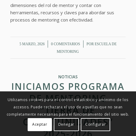
dimensiones del rol de mentor y contar con
herramientas, recursos y claves para abordar sus
procesos de mentoring con efectividad.
/
/
5 MARZO, 2026
0 COMENTARIOS
POR
ESCUELA DE
MENTORING
NOTICIAS
INICIAMOS PROGRAMA
DE MENTORING
Utilizamos cookies para el control estadístico y anónimo de los
“TIERRA DE
accesos. Puede rechazara el uso de aquellas que no sean
completamente necesarias para el funcionamiento del sitio web.
OPORTUNIDADES”
Aceptar
Denegar
Configurar
2025-2026