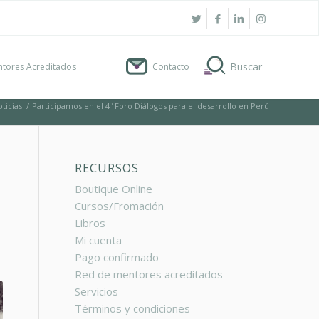
tores Acreditados
Contacto
ticias
/
Participamos en el 4º Foro Diálogos para el desarrollo en Perú
RECURSOS
Boutique Online
Cursos/Fromación
Libros
Mi cuenta
Pago confirmado
Red de mentores acreditados
Servicios
Términos y condiciones