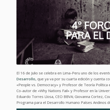
El 16 de Julio se celebra en Lima-Peru uno de los even
Desarrollo,
que ya va por su cuarta edición y cuenta c
«People vs. Democracy» y Profesor de Teoría Política 
Co-autor de «Why Nations Fail» y Profesor en la Univer
Eduardo Torres Llosa, CEO BBVA; Giovanna Cortez,
Cou
Programa para el Desarrollo Humano Países Andinos d