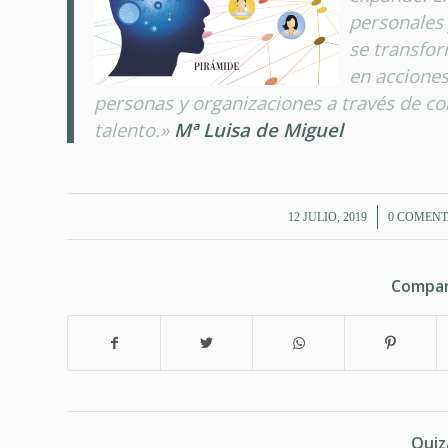
personales 
se transfor
en acciones
personas y organizaciones a través de co
talento.»
Mª Luisa de Miguel
/
/
12 JULIO, 2019
0 COMENT
Compar
Quiz