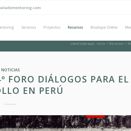
ueladementoring.com
entoring
Servicios
Proyectos
Recursos
Boutique Online
Men
Usted está aquí:
Inicio
/
Recursos
/
No
NOTICIAS
4º FORO DIÁLOGOS PARA EL
LLO EN PERÚ