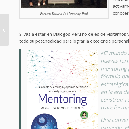
activame
conocer
Parnerts Escuela de Mentoring Perú
Diseño Universal del
Aprendizaje, una
educación para el
Si vas a estar en Diálogos Perú no dejes de visitarnos
pleno desarrollo
toda su potencialidad para lograr la excelencia personal
«El mundo 
nuevas form
mentoring 
fórmula par
estratégica
en la era d
construir r
transforma
Una convers
expande. El