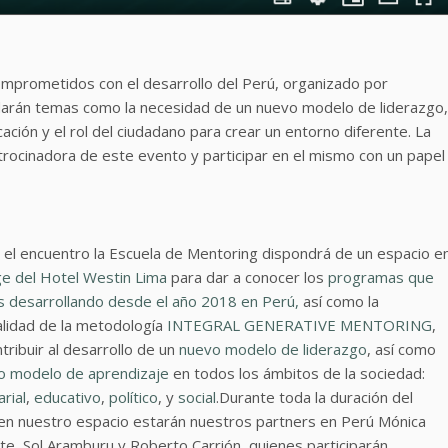
mprometidos con el desarrollo del Perú, organizado por
darán temas como la necesidad de un nuevo modelo de liderazgo,
ación y el rol del ciudadano para crear un entorno diferente. La
trocinadora de este evento y participar en el mismo con un papel
 el encuentro la Escuela de Mentoring dispondrá de un espacio e
e del Hotel Westin Lima
para dar a conocer los
programas que
 desarrollando desde el año 2018 en Perú,
así como la
alidad de la metodología
INTEGRAL GENERATIVE MENTORING
,
tribuir al desarrollo de un
nuevo modelo de liderazgo
, así como
o modelo de aprendizaje
en todos los ámbitos de la sociedad:
rial
,
educativo
,
político
, y
social
.Durante toda la duración del
en nuestro espacio estarán nuestros partners en Perú Mónica
te, Sol Aramburu y Roberto Carrión, quienes participarán