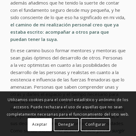
además añadimos que he tenido la suerte de contar
con el fundamento seguro desde muy pequeña, y he
sido consciente de lo que eso ha significado en mi vida,
el camino de mi realización personal creo que ya
estaba escrito: acompañar a otros para que
puedan tener la suya.
En ese camino busco formar mentores y mentoras que
sean guías óptimos del desarrollo de otros. Personas
a la vez optimistas en cuanto a las posibilidades de
desarrollo de las personas y realistas en cuanto a la
existencia e influencia de las fuerzas frenadoras que lo
amenazan. Personas que saben comprender unas y
otras y darles el espacio y el tiempo necesario para
Utilizamos cookies para el control estadístico y anónimo de los
lidiar la batalla en favor de la realización. Personas
accesos. Puede rechazara el uso de aquellas que no sean
conscientes de todo lo que ello implica y responsables
completamente necesarias para el funcionamiento del sitio web.
de ejercerlo con el máximo respecto a la persona, a
sus decisiones, aspiraciones, conflictos y necesidades.
Aceptar
Denegar
Configurar
Como señalo Maslow
«el desarrollo solo puede surgir