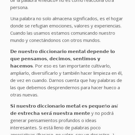
oír la palabra «médico» no es como reacciona otra
persona.
Una palabra no solo almacena significados, es el hogar
donde se refugian emociones, valores y experiencias.
Cuando las usamos estamos comunicando nuestro
mundo y conectándonos con otros mundos.
𝗗𝗲 𝗻𝘂𝗲𝘀𝘁𝗿𝗼 𝗱𝗶𝗰𝗰𝗶𝗼𝗻𝗮𝗿𝗶𝗼 𝗺𝗲𝗻𝘁𝗮𝗹 𝗱𝗲𝗽𝗲𝗻𝗱𝗲 𝗹𝗼
𝗾𝘂𝗲 𝗽𝗲𝗻𝘀𝗮𝗺𝗼𝘀, 𝗱𝗲𝗰𝗶𝗺𝗼𝘀, 𝘀𝗲𝗻𝘁𝗶𝗺𝗼𝘀 𝘆
𝗵𝗮𝗰𝗲𝗺𝗼𝘀. Por eso es tan importante cultivarlo,
ampliarlo, diversificarlo y también hacer limpieza en él,
de vez en cuando. Darnos cuenta que hay palabras de
las que debemos desprendernos para hacer hueco a
otras nuevas.
𝗦𝗶 𝗻𝘂𝗲𝘀𝘁𝗿𝗼 𝗱𝗶𝗰𝗰𝗶𝗼𝗻𝗮𝗿𝗶𝗼 𝗺𝗲𝘁𝗮𝗹 𝗲𝘀 𝗽𝗲𝗾𝘂𝗲ñ𝗼 𝗮𝘀í
𝗱𝗲 𝗲𝘀𝘁𝗿𝗲𝗰𝗵𝗮 𝘀𝗲𝗿𝗮́ 𝗻𝘂𝗲𝘀𝘁𝗿𝗮 𝗺𝗲𝗻𝘁𝗲 y no podrá
generar pensamientos profundos o ideas
interesantes. Si está lleno de palabras poco
apreciativas (fracaso, no valgo, soy un desastre…)