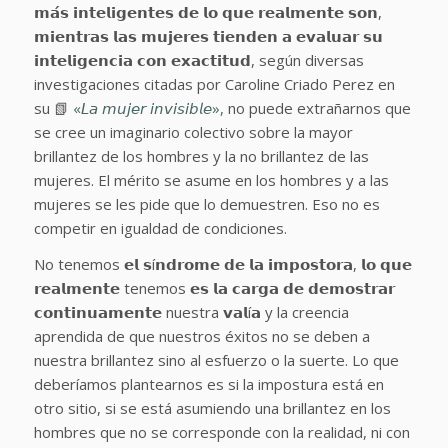
𝗺𝗮́𝘀 𝗶𝗻𝘁𝗲𝗹𝗶𝗴𝗲𝗻𝘁𝗲𝘀 𝗱𝗲 𝗹𝗼 𝗾𝘂𝗲 𝗿𝗲𝗮𝗹𝗺𝗲𝗻𝘁𝗲 𝘀𝗼𝗻,
𝗺𝗶𝗲𝗻𝘁𝗿𝗮𝘀 𝗹𝗮𝘀 𝗺𝘂𝗷𝗲𝗿𝗲𝘀 𝘁𝗶𝗲𝗻𝗱𝗲𝗻 𝗮 𝗲𝘃𝗮𝗹𝘂𝗮𝗿 𝘀𝘂
𝗶𝗻𝘁𝗲𝗹𝗶𝗴𝗲𝗻𝗰𝗶𝗮 𝗰𝗼𝗻 𝗲𝘅𝗮𝗰𝘁𝗶𝘁𝘂𝗱, según diversas
investigaciones citadas por Caroline Criado Perez en
su 📗
«𝘓𝘢 𝘮𝘶𝘫𝘦𝘳 𝘪𝘯𝘷𝘪𝘴𝘪𝘣𝘭𝘦»,
no puede extrañarnos que
se cree un imaginario colectivo sobre la mayor
brillantez de los hombres y la no brillantez de las
mujeres. El mérito se asume en los hombres y a las
mujeres se les pide que lo demuestren. Eso no es
competir en igualdad de condiciones.
No tenemos 𝗲𝗹 𝘀í𝗻𝗱𝗿𝗼𝗺𝗲 𝗱𝗲 𝗹𝗮 𝗶𝗺𝗽𝗼𝘀𝘁𝗼𝗿𝗮, 𝗹𝗼 𝗾𝘂𝗲
𝗿𝗲𝗮𝗹𝗺𝗲𝗻𝘁𝗲 tenemos 𝗲𝘀 𝗹𝗮 𝗰𝗮𝗿𝗴𝗮 𝗱𝗲 𝗱𝗲𝗺𝗼𝘀𝘁𝗿𝗮𝗿
𝗰𝗼𝗻𝘁𝗶𝗻𝘂𝗮𝗺𝗲𝗻𝘁𝗲 nuestra 𝘃𝗮𝗹í𝗮 y la creencia
aprendida de que nuestros éxitos no se deben a
nuestra brillantez sino al esfuerzo o la suerte. Lo que
deberíamos plantearnos es si la impostura está en
otro sitio, si se está asumiendo una brillantez en los
hombres que no se corresponde con la realidad, ni con