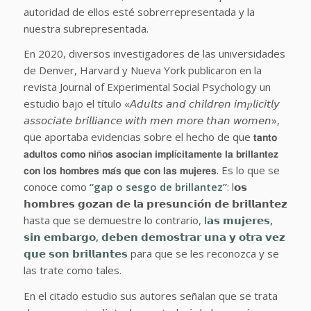
autoridad de ellos esté sobrerrepresentada y la
nuestra subrepresentada.
En 2020, diversos investigadores de las universidades
de Denver, Harvard y Nueva York publicaron en la
revista Journal of Experimental Social Psychology un
estudio bajo el título
«𝘈𝘥𝘶𝘭𝘵𝘴 𝘢𝘯𝘥 𝘤𝘩𝘪𝘭𝘥𝘳𝘦𝘯 𝘪𝘮𝑝𝘭𝘪𝘤𝘪𝘵𝘭𝘺
𝘢𝘴𝘴𝘰𝘤𝘪𝘢𝘵𝘦 𝘣𝘳𝘪𝘭𝘭𝘪𝘢𝘯𝘤𝘦 𝘸𝘪𝘵𝘩 𝘮𝘦𝘯 𝘮𝘰𝘳𝘦 𝘵𝘩𝘢𝘯 𝘸𝘰𝘮𝘦𝘯»,
que aportaba evidencias sobre el hecho de que 𝘁𝗮𝗻𝘁𝗼
𝗮𝗱𝘂𝗹𝘁𝗼𝘀 𝗰𝗼𝗺𝗼 𝗻𝗶ñ𝗼𝘀 𝗮𝘀𝗼𝗰𝗶𝗮𝗻 𝗶𝗺𝗽𝗹í𝗰𝗶𝘁𝗮𝗺𝗲𝗻𝘁𝗲 𝗹𝗮 𝗯𝗿𝗶𝗹𝗹𝗮𝗻𝘁𝗲𝘇
𝗰𝗼𝗻 𝗹𝗼𝘀 𝗵𝗼𝗺𝗯𝗿𝗲𝘀 𝗺𝗮́𝘀 𝗾𝘂𝗲 𝗰𝗼𝗻 𝗹𝗮𝘀 𝗺𝘂𝗷𝗲𝗿𝗲𝘀. Es lo que se
conoce como
“gap o sesgo de brillantez”
: l𝗼𝘀
𝗵𝗼𝗺𝗯𝗿𝗲𝘀 𝗴𝗼𝘇𝗮𝗻 𝗱𝗲 𝗹𝗮 𝗽𝗿𝗲𝘀𝘂𝗻𝗰𝗶𝗼́𝗻 𝗱𝗲 𝗯𝗿𝗶𝗹𝗹𝗮𝗻𝘁𝗲𝘇
hasta que se demuestre lo contrario,
l𝗮𝘀 𝗺𝘂𝗷𝗲𝗿𝗲𝘀,
𝘀𝗶𝗻 𝗲𝗺𝗯𝗮𝗿𝗴𝗼, 𝗱𝗲𝗯𝗲𝗻 𝗱𝗲𝗺𝗼𝘀𝘁𝗿𝗮𝗿 𝘂𝗻𝗮 𝘆 𝗼𝘁𝗿𝗮 𝘃𝗲𝘇
𝗾𝘂𝗲 𝘀𝗼𝗻 𝗯𝗿𝗶𝗹𝗹𝗮𝗻𝘁𝗲𝘀
para que se les reconozca y se
las trate como tales.
En el citado estudio sus autores señalan que se trata