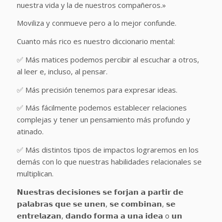
nuestra vida y la de nuestros compañeros.»
Moviliza y conmueve pero a lo mejor confunde.
Cuanto más rico es nuestro diccionario mental:
✅ Más matices podemos percibir al escuchar a otros,
al leer e, incluso, al pensar.
✅ Más precisión tenemos para expresar ideas.
✅ Más fácilmente podemos establecer relaciones
complejas y tener un pensamiento más profundo y
atinado.
✅ Más distintos tipos de impactos lograremos en los
demás con lo que nuestras habilidades relacionales se
multiplican.
𝗡𝘂𝗲𝘀𝘁𝗿𝗮𝘀 𝗱𝗲𝗰𝗶𝘀𝗶𝗼𝗻𝗲𝘀 𝘀𝗲 𝗳𝗼𝗿𝗷𝗮𝗻 𝗮 𝗽𝗮𝗿𝘁𝗶𝗿 𝗱𝗲
𝗽𝗮𝗹𝗮𝗯𝗿𝗮𝘀 𝗾𝘂𝗲 𝘀𝗲 𝘂𝗻𝗲𝗻, 𝘀𝗲 𝗰𝗼𝗺𝗯𝗶𝗻𝗮𝗻, 𝘀𝗲
𝗲𝗻𝘁𝗿𝗲𝗹𝗮𝘇𝗮𝗻, 𝗱𝗮𝗻𝗱𝗼 𝗳𝗼𝗿𝗺𝗮 𝗮 𝘂𝗻𝗮 𝗶𝗱𝗲𝗮 o 𝘂𝗻