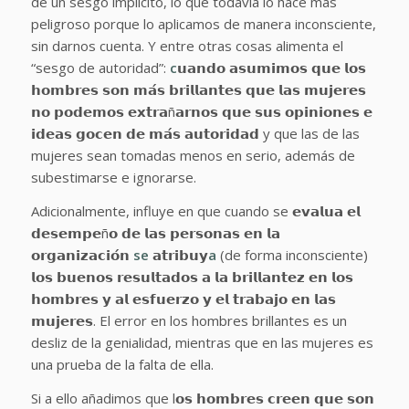
de un sesgo implícito, lo que todavía lo hace más
peligroso porque lo aplicamos de manera inconsciente,
sin darnos cuenta. Y entre otras cosas alimenta el
“sesgo de autoridad”:
c
𝘂𝗮𝗻𝗱𝗼 𝗮𝘀𝘂𝗺𝗶𝗺𝗼𝘀 𝗾𝘂𝗲 𝗹𝗼𝘀
𝗵𝗼𝗺𝗯𝗿𝗲𝘀 𝘀𝗼𝗻 𝗺𝗮́𝘀 𝗯𝗿𝗶𝗹𝗹𝗮𝗻𝘁𝗲𝘀 𝗾𝘂𝗲 𝗹𝗮𝘀 𝗺𝘂𝗷𝗲𝗿𝗲𝘀
𝗻𝗼 𝗽𝗼𝗱𝗲𝗺𝗼𝘀 𝗲𝘅𝘁𝗿𝗮ñ𝗮𝗿𝗻𝗼𝘀 𝗾𝘂𝗲 𝘀𝘂𝘀 𝗼𝗽𝗶𝗻𝗶𝗼𝗻𝗲𝘀 𝗲
𝗶𝗱𝗲𝗮𝘀 𝗴𝗼𝗰𝗲𝗻 𝗱𝗲 𝗺𝗮́𝘀 𝗮𝘂𝘁𝗼𝗿𝗶𝗱𝗮𝗱 y que las de las
mujeres sean tomadas menos en serio, además de
subestimarse e ignorarse.
Adicionalmente, influye en que cuando se 𝗲𝘃𝗮𝗹𝘂𝗮 𝗲𝗹
𝗱𝗲𝘀𝗲𝗺𝗽𝗲ñ𝗼 𝗱𝗲 𝗹𝗮𝘀 𝗽𝗲𝗿𝘀𝗼𝗻𝗮𝘀 𝗲𝗻 𝗹𝗮
𝗼𝗿𝗴𝗮𝗻𝗶𝘇𝗮𝗰𝗶𝗼́𝗻
se
𝗮𝘁𝗿𝗶𝗯𝘂𝘆
a
(de forma inconsciente)
𝗹𝗼𝘀 𝗯𝘂𝗲𝗻𝗼𝘀 𝗿𝗲𝘀𝘂𝗹𝘁𝗮𝗱𝗼𝘀 𝗮 𝗹𝗮 𝗯𝗿𝗶𝗹𝗹𝗮𝗻𝘁𝗲𝘇 𝗲𝗻 𝗹𝗼𝘀
𝗵𝗼𝗺𝗯𝗿𝗲𝘀 𝘆 𝗮𝗹 𝗲𝘀𝗳𝘂𝗲𝗿𝘇𝗼 𝘆 𝗲𝗹 𝘁𝗿𝗮𝗯𝗮𝗷𝗼 𝗲𝗻 𝗹𝗮𝘀
𝗺𝘂𝗷𝗲𝗿𝗲𝘀. El error en los hombres brillantes es un
desliz de la genialidad, mientras que en las mujeres es
una prueba de la falta de ella.
Si a ello añadimos que l𝗼𝘀 𝗵𝗼𝗺𝗯𝗿𝗲𝘀 𝗰𝗿𝗲𝗲𝗻 𝗾𝘂𝗲 𝘀𝗼𝗻