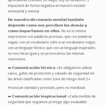
impactará de forma negativa en nuestro estado
emocional y mental.
𝗗𝗲 𝗻𝘂𝗲𝘀𝘁𝗿𝗼 𝗱𝗶𝗰𝗰𝗶𝗼𝗻𝗮𝗿𝗶𝗼 𝗺𝗲𝗻𝘁𝗮𝗹 𝘁𝗮𝗺𝗯𝗶𝗲́𝗻
𝗱𝗲𝗽𝗲𝗻𝗱𝗲 𝗰𝗼𝗺𝗼 𝗻𝗼𝘀 𝗽𝗲𝗿𝗰𝗶𝗯𝗲𝗻 𝗹𝗼𝘀 𝗱𝗲𝗺𝗮́𝘀 𝘆
𝗰𝗼𝗺𝗼 𝗶𝗺𝗽𝗮𝗰𝘁𝗮𝗺𝗼𝘀 𝗲𝗻 𝗲𝗹𝗹𝗼𝘀. No es lo mismo
expresarse con palabras precisas, que con palabras
vagas, con un vocabulario culto a un vocabulario vulgar,
con un lenguaje técnico que con un lenguaje inspirador,
no nos miran igual y no provocamos las mismas
reacciones.
➡️ 𝗖𝗼𝗺𝘂𝗻𝗶𝗰𝗮𝗰𝗶𝗼́𝗻 𝘁𝗲́𝗰𝗻𝗶𝗰𝗮: «Es obligatorio utilizar
casco, gafas de protección y calzado de seguridad en
las áreas clasificadas como zona de riesgo nivel 2.»
Provocan claridad y precisión, pero no movilizan.
➡️ 𝗖𝗼𝗺𝘂𝗻𝗶𝗰𝗮𝗰𝗶𝗼́𝗻 𝗶𝗻𝘀𝗽𝗶𝗿𝗮𝗰𝗶𝗼𝗻𝗮𝗹: «Cada medida de
seguridad que seguimos protege algo invaluable: