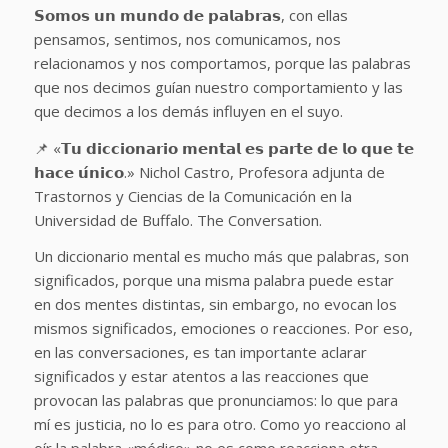
𝗦𝗼𝗺𝗼𝘀 𝘂𝗻 𝗺𝘂𝗻𝗱𝗼 𝗱𝗲 𝗽𝗮𝗹𝗮𝗯𝗿𝗮𝘀, con ellas
pensamos, sentimos, nos comunicamos, nos
relacionamos y nos comportamos, porque las palabras
que nos decimos guían nuestro comportamiento y las
que decimos a los demás influyen en el suyo.
📌 «𝗧𝘂 𝗱𝗶𝗰𝗰𝗶𝗼𝗻𝗮𝗿𝗶𝗼 𝗺𝗲𝗻𝘁𝗮𝗹 𝗲𝘀 𝗽𝗮𝗿𝘁𝗲 𝗱𝗲 𝗹𝗼 𝗾𝘂𝗲 𝘁𝗲
𝗵𝗮𝗰𝗲 𝘂́𝗻𝗶𝗰𝗼.» Nichol Castro, Profesora adjunta de
Trastornos y Ciencias de la Comunicación en la
Universidad de Buffalo. The Conversation.
Un diccionario mental es mucho más que palabras, son
significados, porque una misma palabra puede estar
en dos mentes distintas, sin embargo, no evocan los
mismos significados, emociones o reacciones. Por eso,
en las conversaciones, es tan importante aclarar
significados y estar atentos a las reacciones que
provocan las palabras que pronunciamos: lo que para
mí es justicia, no lo es para otro. Como yo reacciono al