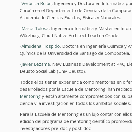
-Verónica Bolón
, Ingeniera y Doctora en Informática po
Coruña en el Departamento de Ciencias de la Computaci
Academia de Ciencias Exactas, Físicas y Naturales.
-Marta Tolosa
, Ingeniera informática y Máster en Info
Würzburg. Cloud Native Architect Lead en Oracle.
-Almudena Hospido
, Doctora en Ingeniería Química y A
Química de la Universidad de Santiago de Compostela.
-Javier Lezama
, New Business Development at P4Q Elec
Deusto Social Lab (Univ Deusto).
Todos ellos tienen experiencia como mentores en dife
desarrollados por la Escuela de Mentoring, han recibid
Mentoring
y están altamente comprometidos con su papel d
ciencia y la investigación en todos los ámbitos sociales.
Para la Escuela de Mentoring es un lujo contar con ello
edición del programa de mentoring científico promovid
investigadores pre-doc y post-doc.