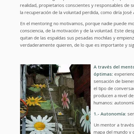
realidad, propietarios conscientes y responsables de su
la recuperación de la voluntad perdida, como diría José 
En el mentoring no motivamos, porque nadie puede mo
consciencia, de la motivación y de la voluntad. Este de
quitan de las espaldas sus pesadas mochilas y empienza
verdaderamente quieren, de lo que es importante y signif
A través del ment
óptimas:
experienci
sensación de bienes
el tipo de convers
producen a nivel d
humanos: autonomía,
1.- Autonomía:
sen
Un mentor a través 
mapa del mundo y d