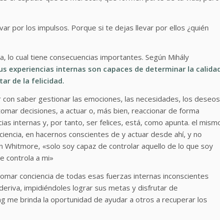
ar por los impulsos. Porque si te dejas llevar por ellos ¿quién
, lo cual tiene consecuencias importantes. Según Mihály
us experiencias internas son capaces de determinar la calida
r de la felicidad.
r con saber gestionar las emociones, las necesidades, los deseos
tomar decisiones, a actuar o, más bien, reaccionar de forma
ias internas y, por tanto, ser felices, está, como apunta. el mism
ciencia, en hacernos conscientes de y actuar desde ahí, y no
hn Whitmore, «solo soy capaz de controlar aquello de lo que soy
e controla a mi»
mar conciencia de todas esas fuerzas internas inconscientes
deriva, impidiéndoles lograr sus metas y disfrutar de
g me brinda la oportunidad de ayudar a otros a recuperar los