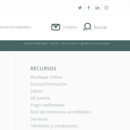
tores Acreditados
Contacto
Usted está aquí:
Inicio
/
Recursos
/
gestion emocional
RECURSOS
Boutique Online
Cursos/Fromación
Libros
Mi cuenta
Pago confirmado
Red de mentores acreditados
Servicios
Términos y condiciones