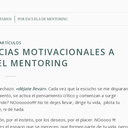
TARIOS
POR
ESCUELA DE MENTORING
ARTÍCULOS
CIAS MOTIVACIONALES A
EL MENTORING
rechazo:
«déjate llevar»
.
Cada vez que la escucho se me disparan
nto, se activa el pensamiento crítico y comienzan a surgir
e? NOoooooo!!!!! No te dejes llevar, dirige tu vida, pilota tu
, ni de nada.
ón, por el instinto, por los deseos, por el placer. NOoooo !!!!
 dales el espacio que se merecen, que formen parte de tu vida, pero