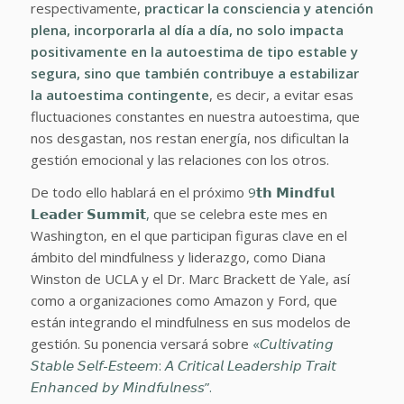
respectivamente,
practicar la consciencia y atención
plena, incorporarla al día a día, no solo impacta
positivamente en la autoestima de tipo estable y
segura, sino que también contribuye a estabilizar
la autoestima contingente
, es decir, a evitar esas
fluctuaciones constantes en nuestra autoestima, que
nos desgastan, nos restan energía, nos dificultan la
gestión emocional y las relaciones con los otros.
De todo ello hablará en el próximo
9𝘁𝗵 𝗠𝗶𝗻𝗱𝗳𝘂𝗹
𝗟𝗲𝗮𝗱𝗲𝗿 𝗦𝘂𝗺𝗺𝗶𝘁,
que se celebra este mes en
Washington, en el que participan figuras clave en el
ámbito del mindfulness y liderazgo, como Diana
Winston de UCLA y el Dr. Marc Brackett de Yale, así
como a organizaciones como Amazon y Ford, que
están integrando el mindfulness en sus modelos de
gestión. Su ponencia versará sobre
«𝘊𝘶𝘭𝘵𝘪𝘷𝘢𝘵𝘪𝘯𝘨
𝘚𝘵𝘢𝘣𝘭𝘦 𝘚𝘦𝘭𝘧-𝘌𝘴𝘵𝘦𝘦𝘮: 𝘈 𝘊𝘳𝘪𝘵𝘪𝘤𝘢𝘭 𝘓𝘦𝘢𝘥𝘦𝘳𝘴𝘩𝘪𝘱 𝘛𝘳𝘢𝘪𝘵
𝘌𝘯𝘩𝘢𝘯𝘤𝘦𝘥 𝘣𝘺 𝘔𝘪𝘯𝘥𝘧𝘶𝘭𝘯𝘦𝘴𝘴”.