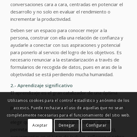
conversaciones cara a cara, centradas en potenciar el
desarrollo y no solo en evaluar el rendimiento o
incrementar la productividad.
Deben ser un espacio para conocer mejor a la
persona, construir con ella una relación de confianza y
ayudarle a conectar con sus aspiraciones y potencial
para ponerlo al servicio del logro de los objetivos. Es
necesario renunciar a la estandarización a través de
formularios de recogida de datos, pues en aras de la
objetividad se está perdiendo mucha humanidad.
2.- Aprendizaje significativo
El aprendizaje es el gran catalizador de una óptima
experiencia del empleado, según los expertos
Utilizamos cookies para el control estadístico y anónimo de los
participantes en el encuentro Future of HR 2023. Para
accesos. Puede rechazara el uso de aquellas que no sean
ello ha de diseñarse de forma que la persona pueda
completamente necesarias para el funcionamiento del sitio web.
elegir qué aprender y cómo (autonomía), que le
Aceptar
Denegar
Configurar
permita aprender con otros (relaciones positivas),
experimentar en el lugar de trabajo, reflexionar sobre