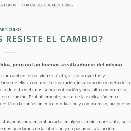
/
ENTARIOS
POR
ESCUELA DE MENTORING
ARTÍCULOS
 RESISTE EL CAMBIO?
𝗶𝗼», 𝗽𝗲𝗿𝗼 𝗻𝗼 𝘁𝗮𝗻 𝗯𝘂𝗲𝗻𝗼𝘀 «𝗿𝗲𝗮𝗹𝗶𝘇𝗮𝗱𝗼𝗿𝗲𝘀» 𝗱𝗲𝗹 𝗺𝗶𝘀𝗺𝗼.
zar cambios en su vida sin éxito, iniciar proyectos y
rse de ellos, con toda la frustración, insatisfacción y mella de la
culo de esta web, nos sobra motivación y nos falta compromiso,
 el camino. Probablemente, parte de la explicación entre
o» está en la confusión entre motivación y compromiso, aunque no
i estás pensando en embarcarte en algún cambio importante, será
 nos quedamos en la intención y no pasamos a la acción: