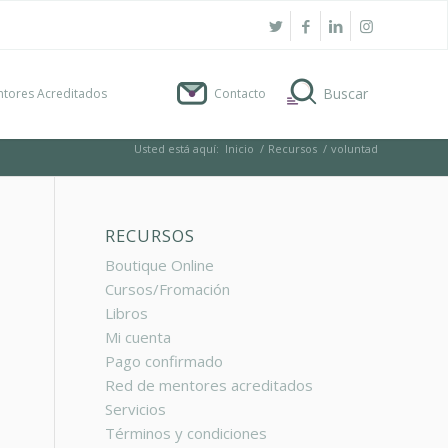
tores Acreditados
Contacto
Usted está aquí:
Inicio
/
Recursos
/
voluntad
RECURSOS
Boutique Online
Cursos/Fromación
Libros
N
Mi cuenta
Pago confirmado
Red de mentores acreditados
Servicios
Términos y condiciones