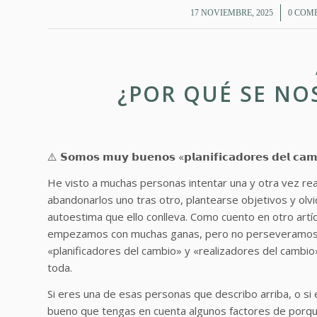
/
17 NOVIEMBRE, 2025
0 COM
¿POR QUÉ SE NOS
⚠️ 𝗦𝗼𝗺𝗼𝘀 𝗺𝘂𝘆 𝗯𝘂𝗲𝗻𝗼𝘀 «𝗽𝗹𝗮𝗻𝗶𝗳𝗶𝗰𝗮𝗱𝗼𝗿𝗲𝘀 𝗱𝗲𝗹 𝗰𝗮𝗺
He visto a muchas personas intentar una y otra vez reali
abandonarlos uno tras otro, plantearse objetivos y olvida
autoestima que ello conlleva. Como cuento en otro artí
empezamos con muchas ganas, pero no perseveramos en
«planificadores del cambio» y «realizadores del cambi
toda.
Si eres una de esas personas que describo arriba, o s
bueno que tengas en cuenta algunos factores de porque