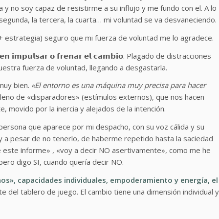
 y no soy capaz de resistirme a su influjo y me fundo con el. A lo
segunda, la tercera, la cuarta… mi voluntad se va desvaneciendo.
dad + estrategia) seguro que mi fuerza de voluntad me lo agradece.
𝘂𝗲𝗱𝗲𝗻 𝗶𝗺𝗽𝘂𝗹𝘀𝗮𝗿 𝗼 𝗳𝗿𝗲𝗻𝗮𝗿 𝗲𝗹 𝗰𝗮𝗺𝗯𝗶𝗼. Plagado de distracciones
estra fuerza de voluntad, llegando a desgastarla.
 muy bien.
«El entorno es una máquina muy precisa para hacer
 lleno de «disparadores» (estímulos externos), que nos hacen
, movido por la inercia y alejados de la intención.
ersona que aparece por mi despacho, con su voz cálida y su
y a pesar de no tenerlo, de haberme repetido hasta la saciedad
 este informe» , «voy a decir NO asertivamente», como me he
ero digo SI, cuando quería decir NO.
nos», capacidades individuales, empoderamiento y energía, el
e del tablero de juego. El cambio tiene una dimensión individual y