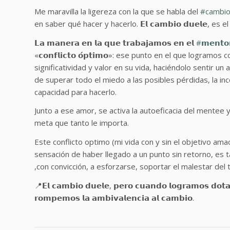
Me maravilla la ligereza con la que se habla del
#
cambi
en saber qué hacer y hacerlo. 𝗘𝗹 𝗰𝗮𝗺𝗯𝗶𝗼 𝗱𝘂𝗲𝗹𝗲
𝗟𝗮 𝗺𝗮𝗻𝗲𝗿𝗮 𝗲𝗻 𝗹𝗮 𝗾𝘂𝗲 𝘁𝗿𝗮𝗯𝗮𝗷𝗮𝗺𝗼𝘀 𝗲𝗻 𝗲𝗹
#
𝗺𝗲𝗻𝘁𝗼
«𝗰𝗼𝗻𝗳𝗹𝗶𝗰𝘁𝗼 𝗼́𝗽𝘁𝗶𝗺𝗼»: ese punto en el que logr
significatividad y valor en su vida, haciéndolo sentir u
de superar todo el miedo a las posibles pérdidas, la in
capacidad para hacerlo.
Junto a ese amor, se activa la autoeficacia del mentee y
meta que tanto le importa.
Este conflicto optimo (mi vida con y sin el objetivo am
sensación de haber llegado a un punto sin retorno, es t
,con convicción, a esforzarse, soportar el malestar del t
📍𝗘𝗹 𝗰𝗮𝗺𝗯𝗶𝗼 𝗱𝘂𝗲𝗹𝗲, 𝗽𝗲𝗿𝗼 𝗰𝘂𝗮𝗻𝗱𝗼 𝗹𝗼𝗴𝗿𝗮𝗺𝗼𝘀 𝗱𝗼𝘁𝗮
𝗿𝗼𝗺𝗽𝗲𝗺𝗼𝘀 𝗹𝗮 𝗮𝗺𝗯𝗶𝘃𝗮𝗹𝗲𝗻𝗰𝗶𝗮 𝗮𝗹 𝗰𝗮𝗺𝗯𝗶𝗼.