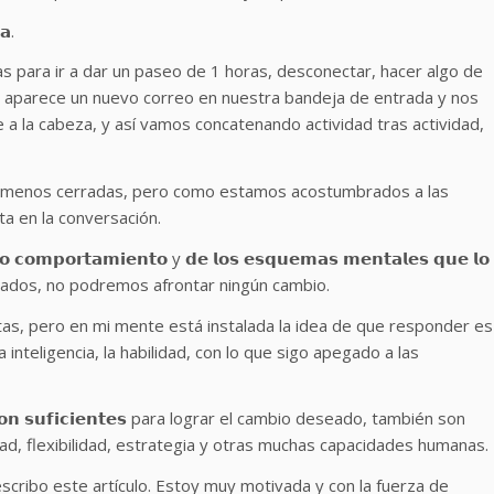
𝗮.
s para ir a dar un paseo de 1 horas, desconectar, hacer algo de
15, aparece un nuevo correo en nuestra bandeja de entrada y nos
 a la cabeza, y así vamos concatenando actividad tras actividad,
 menos cerradas, pero como estamos acostumbrados a las
ta en la conversación.
 𝗰𝗼𝗺𝗽𝗼𝗿𝘁𝗮𝗺𝗶𝗲𝗻𝘁𝗼 y 𝗱𝗲 𝗹𝗼𝘀 𝗲𝘀𝗾𝘂𝗲𝗺𝗮𝘀 𝗺𝗲𝗻𝘁𝗮𝗹𝗲𝘀 𝗾𝘂𝗲 𝗹𝗼
mbiados, no podremos afrontar ningún cambio.
as, pero en mi mente está instalada la idea de que responder es
nteligencia, la habilidad, con lo que sigo apegado a las
𝗱 𝗻𝗼 𝘀𝗼𝗻 𝘀𝘂𝗳𝗶𝗰𝗶𝗲𝗻𝘁𝗲𝘀 para lograr el cambio deseado, también son
idad, flexibilidad, estrategia y otras muchas capacidades humanas.
scribo este artículo. Estoy muy motivada y con la fuerza de