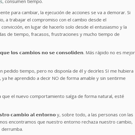
s,
consumen tiempo.
te para cambiar, la ejecución de acciones se va a demorar. Si
o, a trabajar el compromiso con el cambio desde el
a convicción, en lugar de hacerlo solo desde el entusiasmo y la
das de tiempo, fracasos, frustraciones y mucho tiempo de
𝘃𝗮 𝗮 𝗾𝘂𝗲 𝗹𝗼𝘀 𝗰𝗮𝗺𝗯𝗶𝗼𝘀 𝗻𝗼 𝘀𝗲 𝗰𝗼𝗻𝘀𝗼𝗹𝗶𝗱𝗲𝗻. Más rápido no es mejor
 pedido tiempo, pero no disponía de él y decirles SI me hubiera
o, ya he aprendido a decir NO de forma amable y sin sentirme
ta que el nuevo comportamiento salga de forma natural, esté
𝘂𝗲𝘀𝘁𝗿𝗼 𝗰𝗮𝗺𝗯𝗶𝗼 𝗮𝗹 𝗲𝗻𝘁𝗼𝗿𝗻𝗼 y, sobre todo, a las personas con las
nos encontramos que nuestro entorno rechaza nuestro cambio,
e derrumba.