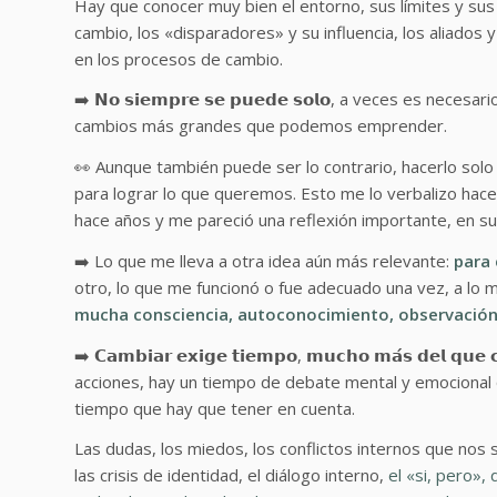
Hay que conocer muy bien el entorno, sus límites y su
cambio, los «disparadores» y su influencia, los aliados 
en los procesos de cambio.
➡️ 𝗡𝗼 𝘀𝗶𝗲𝗺𝗽𝗿𝗲 𝘀𝗲 𝗽𝘂𝗲𝗱𝗲 𝘀𝗼𝗹𝗼, a veces es n
cambios más grandes que podemos emprender.
👀 Aunque también puede ser lo contrario, hacerlo s
para lograr lo que queremos. Esto me lo verbalizo ha
hace años y me pareció una reflexión importante, en su
➡️ Lo que me lleva a otra idea aún más relevante:
para 
otro, lo que me funcionó o fue adecuado una vez, a lo m
mucha consciencia, autoconocimiento, observación y
➡️ 𝗖𝗮𝗺𝗯𝗶𝗮𝗿 𝗲𝘅𝗶𝗴𝗲 𝘁𝗶𝗲𝗺𝗽𝗼, 𝗺𝘂𝗰𝗵𝗼 𝗺𝗮́𝘀 𝗱𝗲
acciones, hay un tiempo de debate mental y emocional
tiempo que hay que tener en cuenta.
Las dudas, los miedos, los conflictos internos que nos 
las crisis de identidad, el diálogo interno,
el «si, pero»,