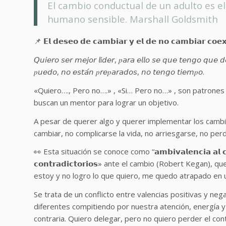
El cambio conductual de un adulto es e
humano sensible. Marshall Goldsmith
📌 𝗘𝗹 𝗱𝗲𝘀𝗲𝗼 𝗱𝗲 𝗰𝗮𝗺𝗯𝗶𝗮𝗿 𝘆 𝗲𝗹 𝗱𝗲 𝗻𝗼 𝗰𝗮𝗺𝗯𝗶𝗮𝗿 𝗰𝗼𝗲𝘅
𝘘𝘶𝘪𝘦𝘳𝘰 𝘴𝘦𝘳 𝘮𝘦𝘫𝘰𝘳 𝘭í𝘥𝘦𝘳, 𝑝𝘢𝘳𝘢 𝘦𝘭𝘭𝘰 𝘴𝘦 𝘲𝘶𝘦 𝘵𝘦𝘯𝘨𝘰 𝘲𝘶𝘦 𝘥
𝑝𝘶𝘦𝘥𝘰, 𝘯𝘰 𝘦𝘴𝘵𝘢́𝘯 𝑝𝘳𝘦𝑝𝘢𝘳𝘢𝘥𝘰𝘴, 𝘯𝘰 𝘵𝘦𝘯𝘨𝘰 𝘵𝘪𝘦𝘮𝑝𝘰.
«Quiero…., Pero no….» , «Si… Pero no…» , son patrones
buscan un mentor para lograr un objetivo.
A pesar de querer algo y querer implementar los cambio
cambiar, no complicarse la vida, no arriesgarse, no per
👀 Esta situación se conoce como “𝗮𝗺𝗯𝗶𝘃𝗮𝗹𝗲𝗻𝗰𝗶𝗮 𝗮𝗹 𝗰
𝗰𝗼𝗻𝘁𝗿𝗮𝗱𝗶𝗰𝘁𝗼𝗿𝗶𝗼𝘀» ante el cambio (Robert Kegan), qu
estoy y no logro lo que quiero, me quedo atrapado en
Se trata de un conflicto entre valencias positivas y ne
diferentes compitiendo por nuestra atención, energía
contraria. Quiero delegar, pero no quiero perder el cont