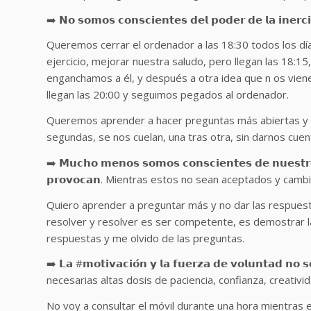
➡️ 𝗡𝗼 𝘀𝗼𝗺𝗼𝘀 𝗰𝗼𝗻𝘀𝗰𝗶𝗲𝗻𝘁𝗲𝘀 𝗱𝗲𝗹 𝗽𝗼𝗱𝗲𝗿 𝗱𝗲 𝗹𝗮 𝗶𝗻𝗲𝗿𝗰𝗶
Queremos cerrar el ordenador a las 18:30 todos los día
ejercicio, mejorar nuestra saludo, pero llegan las 18:
enganchamos a él, y después a otra idea que n os viene
llegan las 20:00 y seguimos pegados al ordenador.
Queremos aprender a hacer preguntas más abiertas y
segundas, se nos cuelan, una tras otra, sin darnos cuen
➡️ 𝗠𝘂𝗰𝗵𝗼 𝗺𝗲𝗻𝗼𝘀 𝘀𝗼𝗺𝗼𝘀 𝗰𝗼𝗻𝘀𝗰𝗶𝗲𝗻𝘁𝗲𝘀 𝗱𝗲 𝗻𝘂𝗲𝘀𝘁𝗿
𝗽𝗿𝗼𝘃𝗼𝗰𝗮𝗻. Mientras estos no sean aceptados y ca
Quiero aprender a preguntar más y no dar las respuest
resolver y resolver es ser competente, es demostrar la i
respuestas y me olvido de las preguntas.
➡️ 𝗟𝗮 #𝗺𝗼𝘁𝗶𝘃𝗮𝗰𝗶𝗼́𝗻 𝘆 𝗹𝗮 𝗳𝘂𝗲𝗿𝘇𝗮 𝗱𝗲 𝘃𝗼𝗹𝘂𝗻𝘁𝗮
necesarias altas dosis de paciencia, confianza, creativ
No voy a consultar el móvil durante una hora mientras e