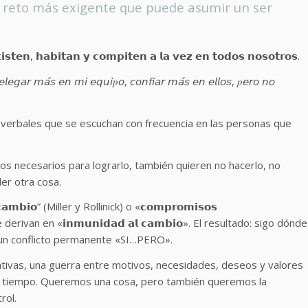
l reto más exigente que puede asumir un ser
𝘀𝘁𝗲𝗻, 𝗵𝗮𝗯𝗶𝘁𝗮𝗻 𝘆 𝗰𝗼𝗺𝗽𝗶𝘁𝗲𝗻 𝗮 𝗹𝗮 𝘃𝗲𝘇 𝗲𝗻 𝘁𝗼𝗱𝗼𝘀 𝗻𝗼𝘀𝗼𝘁𝗿𝗼𝘀.
𝘦𝘭𝘦𝘨𝘢𝘳 𝘮𝘢́𝘴 𝘦𝘯 𝘮𝘪 𝘦𝘲𝘶𝘪𝑝𝘰, 𝘤𝘰𝘯𝘧𝘪𝘢𝘳 𝘮𝘢́𝘴 𝘦𝘯 𝘦𝘭𝘭𝘰𝘴, 𝑝𝘦𝘳𝘰 𝘯𝘰
 verbales que se escuchan con frecuencia en las personas que
s necesarios para lograrlo, también quieren no hacerlo, no
der otra cosa.
𝗺𝗯𝗶𝗼” (Miller y Rollinick) o «𝗰𝗼𝗺𝗽𝗿𝗼𝗺𝗶𝘀𝗼𝘀
e derivan en «𝗶𝗻𝗺𝘂𝗻𝗶𝗱𝗮𝗱 𝗮𝗹 𝗰𝗮𝗺𝗯𝗶𝗼». El resultado: sigo dónde
 un conflicto permanente «SI…PERO».
gativas, una guerra entre motivos, necesidades, deseos y valores
 y tiempo. Queremos una cosa, pero también queremos la
rol.