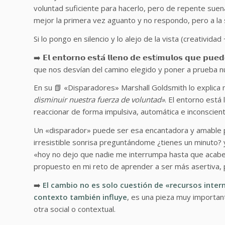
voluntad suficiente para hacerlo, pero de repente suena
mejor la primera vez aguanto y no respondo, pero a la 
Si lo pongo en silencio y lo alejo de la vista (creativi
➡️ 𝗘𝗹 𝗲𝗻𝘁𝗼𝗿𝗻𝗼 𝗲𝘀𝘁𝗮́ 𝗹𝗹𝗲𝗻𝗼 𝗱𝗲 𝗲𝘀𝘁í𝗺𝘂𝗹𝗼𝘀 𝗾𝘂𝗲 𝗽
que nos desvían del camino elegido y poner a prueba nu
En su 📗 «Disparadores» Marshall Goldsmith lo explica
disminuir nuestra fuerza de voluntad»
. El entorno está
reaccionar de forma impulsiva, automática e inconsciente
Un «disparador» puede ser esa encantadora y amable p
irresistible sonrisa preguntándome ¿tienes un minuto? 
«hoy no dejo que nadie me interrumpa hasta que acabe
propuesto en mi reto de aprender a ser más asertiva, p
➡️
El cambio no es solo cuestión de «recursos inter
contexto también influye
, es una pieza muy important
otra social o contextual.