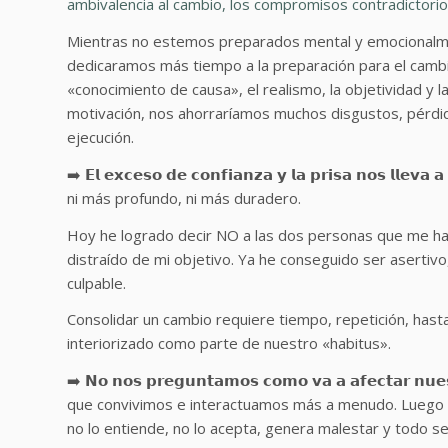
ambivalencia al cambio, los compromisos contradictorio
Mientras no estemos preparados mental y emocionalmen
dedicaramos más tiempo a la preparación para el cambi
«conocimiento de causa», el realismo, la objetividad y l
motivación, nos ahorraríamos muchos disgustos, pérdi
ejecución.
➡️ 𝗘𝗹 𝗲𝘅𝗰𝗲𝘀𝗼 𝗱𝗲 𝗰𝗼𝗻𝗳𝗶𝗮𝗻𝘇𝗮 𝘆 𝗹𝗮 𝗽𝗿𝗶𝘀𝗮 𝗻𝗼𝘀 𝗹𝗹𝗲
ni más profundo, ni más duradero.
Hoy he logrado decir NO a las dos personas que me han
distraído de mi objetivo. Ya he conseguido ser asertiv
culpable.
Consolidar un cambio requiere tiempo, repetición, has
interiorizado como parte de nuestro «habitus».
➡️ 𝗡𝗼 𝗻𝗼𝘀 𝗽𝗿𝗲𝗴𝘂𝗻𝘁𝗮𝗺𝗼𝘀 𝗰𝗼𝗺𝗼 𝘃𝗮 𝗮 𝗮𝗳𝗲𝗰𝘁𝗮𝗿 
que convivimos e interactuamos más a menudo. Luego 
no lo entiende, no lo acepta, genera malestar y todo s