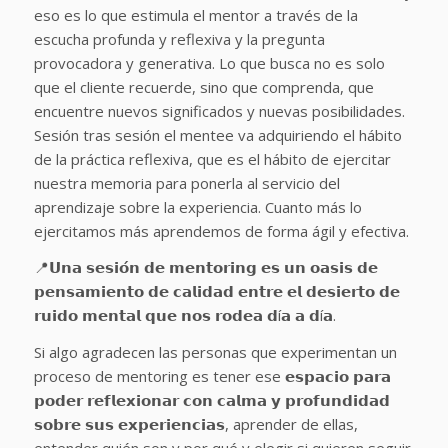
eso es lo que estimula el mentor a través de la
escucha profunda y reflexiva y la pregunta
provocadora y generativa. Lo que busca no es solo
que el cliente recuerde, sino que comprenda, que
encuentre nuevos significados y nuevas posibilidades.
Sesión tras sesión el mentee va adquiriendo el hábito
de la práctica reflexiva, que es el hábito de ejercitar
nuestra memoria para ponerla al servicio del
aprendizaje sobre la experiencia. Cuanto más lo
ejercitamos más aprendemos de forma ágil y efectiva.
📍𝗨𝗻𝗮 𝘀𝗲𝘀𝗶𝗼́𝗻 𝗱𝗲 𝗺𝗲𝗻𝘁𝗼𝗿𝗶𝗻𝗴 𝗲𝘀 𝘂𝗻 𝗼𝗮𝘀𝗶𝘀 𝗱𝗲
𝗽𝗲𝗻𝘀𝗮𝗺𝗶𝗲𝗻𝘁𝗼 𝗱𝗲 𝗰𝗮𝗹𝗶𝗱𝗮𝗱 𝗲𝗻𝘁𝗿𝗲 𝗲𝗹 𝗱𝗲𝘀𝗶𝗲𝗿𝘁𝗼 𝗱𝗲
𝗿𝘂𝗶𝗱𝗼 𝗺𝗲𝗻𝘁𝗮𝗹 𝗾𝘂𝗲 𝗻𝗼𝘀 𝗿𝗼𝗱𝗲𝗮 𝗱í𝗮 𝗮 𝗱í𝗮.
Si algo agradecen las personas que experimentan un
proceso de mentoring es tener ese 𝗲𝘀𝗽𝗮𝗰𝗶𝗼 𝗽𝗮𝗿𝗮
𝗽𝗼𝗱𝗲𝗿 𝗿𝗲𝗳𝗹𝗲𝘅𝗶𝗼𝗻𝗮𝗿 𝗰𝗼𝗻 𝗰𝗮𝗹𝗺𝗮 𝘆 𝗽𝗿𝗼𝗳𝘂𝗻𝗱𝗶𝗱𝗮𝗱
𝘀𝗼𝗯𝗿𝗲 𝘀𝘂𝘀 𝗲𝘅𝗽𝗲𝗿𝗶𝗲𝗻𝗰𝗶𝗮𝘀, aprender de ellas,