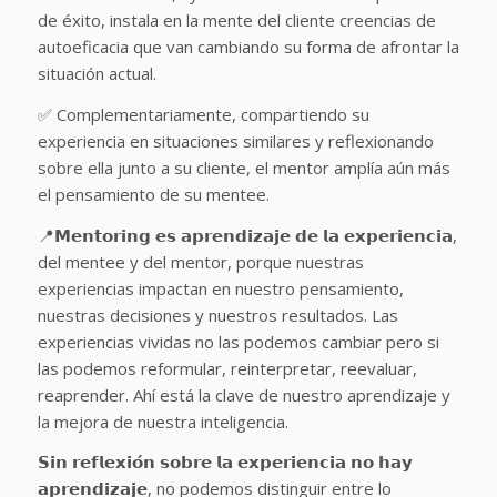
de éxito, instala en la mente del cliente creencias de
autoeficacia que van cambiando su forma de afrontar la
situación actual.
✅ Complementariamente, compartiendo su
experiencia en situaciones similares y reflexionando
sobre ella junto a su cliente, el mentor amplía aún más
el pensamiento de su mentee.
📍𝗠𝗲𝗻𝘁𝗼𝗿𝗶𝗻𝗴 𝗲𝘀 𝗮𝗽𝗿𝗲𝗻𝗱𝗶𝘇𝗮𝗷𝗲 𝗱𝗲 𝗹𝗮 𝗲𝘅𝗽𝗲𝗿𝗶𝗲𝗻𝗰𝗶𝗮,
del mentee y del mentor, porque nuestras
experiencias impactan en nuestro pensamiento,
nuestras decisiones y nuestros resultados. Las
experiencias vividas no las podemos cambiar pero si
las podemos reformular, reinterpretar, reevaluar,
reaprender. Ahí está la clave de nuestro aprendizaje y
la mejora de nuestra inteligencia.
𝗦𝗶𝗻 𝗿𝗲𝗳𝗹𝗲𝘅𝗶𝗼́𝗻 𝘀𝗼𝗯𝗿𝗲 𝗹𝗮 𝗲𝘅𝗽𝗲𝗿𝗶𝗲𝗻𝗰𝗶𝗮 𝗻𝗼 𝗵𝗮𝘆
𝗮𝗽𝗿𝗲𝗻𝗱𝗶𝘇𝗮𝗷𝗲, no podemos distinguir entre lo