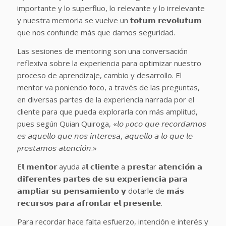
importante y lo superfluo, lo relevante y lo irrelevante
y nuestra memoria se vuelve un 𝘁𝗼𝘁𝘂𝗺 𝗿𝗲𝘃𝗼𝗹𝘂𝘁𝘂𝗺
que nos confunde más que darnos seguridad.
Las sesiones de mentoring son una conversación
reflexiva sobre la experiencia para optimizar nuestro
proceso de aprendizaje, cambio y desarrollo. El
mentor va poniendo foco, a través de las preguntas,
en diversas partes de la experiencia narrada por el
cliente para que pueda explorarla con más amplitud,
pues según Quian Quiroga, «𝘭𝘰 𝑝𝘰𝘤𝘰 𝘲𝘶𝘦 𝘳𝘦𝘤𝘰𝘳𝘥𝘢𝘮𝘰𝘴
𝘦𝘴 𝘢𝘲𝘶𝘦𝘭𝘭𝘰 𝘲𝘶𝘦 𝘯𝘰𝘴 𝘪𝘯𝘵𝘦𝘳𝘦𝘴𝘢, 𝘢𝘲𝘶𝘦𝘭𝘭𝘰 𝘢 𝘭𝘰 𝘲𝘶𝘦 𝘭𝘦
𝑝𝘳𝘦𝘴𝘵𝘢𝘮𝘰𝘴 𝘢𝘵𝘦𝘯𝘤𝘪𝘰́𝘯.»
E𝗹 𝗺𝗲𝗻𝘁𝗼𝗿 ayuda a𝗹 𝗰𝗹𝗶𝗲𝗻𝘁𝗲 a 𝗽𝗿𝗲𝘀𝘁ar 𝗮𝘁𝗲𝗻𝗰𝗶𝗼́𝗻 𝗮
𝗱𝗶𝗳𝗲𝗿𝗲𝗻𝘁𝗲𝘀 𝗽𝗮𝗿𝘁𝗲𝘀 𝗱𝗲 𝘀𝘂 𝗲𝘅𝗽𝗲𝗿𝗶𝗲𝗻𝗰𝗶𝗮 𝗽𝗮𝗿𝗮
𝗮𝗺𝗽𝗹𝗶𝗮𝗿 𝘀𝘂 𝗽𝗲𝗻𝘀𝗮𝗺𝗶𝗲𝗻𝘁𝗼 𝘆 dotarle de 𝗺𝗮́𝘀
𝗿𝗲𝗰𝘂𝗿𝘀𝗼𝘀 𝗽𝗮𝗿𝗮 𝗮𝗳𝗿𝗼𝗻𝘁𝗮𝗿 𝗲𝗹 𝗽𝗿𝗲𝘀𝗲𝗻𝘁𝗲.
Para recordar hace falta esfuerzo, intención e interés y