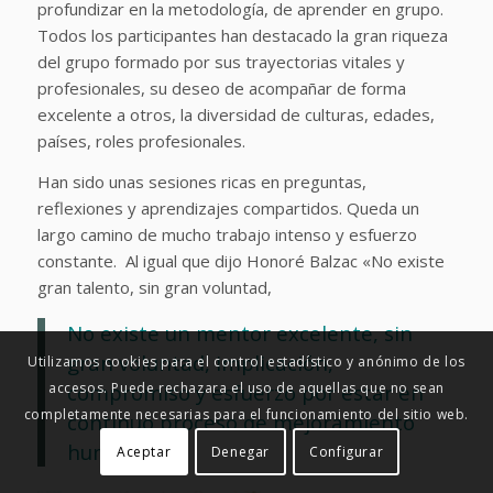
profundizar en la metodología, de aprender en grupo.
Todos los participantes han destacado la gran riqueza
del grupo formado por sus trayectorias vitales y
profesionales, su deseo de acompañar de forma
excelente a otros, la diversidad de culturas, edades,
países, roles profesionales.
Han sido unas sesiones ricas en preguntas,
reflexiones y aprendizajes compartidos. Queda un
largo camino de mucho trabajo intenso y esfuerzo
constante. Al igual que dijo Honoré Balzac «No existe
gran talento, sin gran voluntad,
No existe un mentor excelente, sin
gran voluntad, implicación,
Utilizamos cookies para el control estadístico y anónimo de los
compromiso y esfuerzo por estar en
accesos. Puede rechazara el uso de aquellas que no sean
completamente necesarias para el funcionamiento del sitio web.
continuo proceso de mejoramiento
humano.
Aceptar
Denegar
Configurar