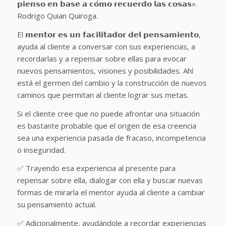
𝗽𝗶𝗲𝗻𝘀𝗼 𝗲𝗻 𝗯𝗮𝘀𝗲 𝗮 𝗰𝗼́𝗺𝗼 𝗿𝗲𝗰𝘂𝗲𝗿𝗱𝗼 𝗹𝗮𝘀 𝗰𝗼𝘀𝗮𝘀».
Rodrigo Quian Quiroga.
El 𝗺𝗲𝗻𝘁𝗼𝗿 𝗲𝘀 𝘂𝗻 𝗳𝗮𝗰𝗶𝗹𝗶𝘁𝗮𝗱𝗼𝗿 𝗱𝗲𝗹 𝗽𝗲𝗻𝘀𝗮𝗺𝗶𝗲𝗻𝘁𝗼,
ayuda al cliente a conversar con sus experiencias, a
recordarlas y a repensar sobre ellas para evocar
nuevos pensamientos, visiones y posibilidades. Ahí
está el germen del cambio y la construcción de nuevos
caminos que permitan al cliente lograr sus metas.
Si el cliente cree que no puede afrontar una situación
es bastante probable que el origen de esa creencia
sea una experiencia pasada de fracaso, incompetencia
o inseguridad.
✅ Trayendo esa experiencia al presente para
repensar sobre ella, dialogar con ella y buscar nuevas
formas de mirarla el mentor ayuda al cliente a cambiar
su pensamiento actual.
✅ Adicionalmente, ayudándole a recordar experiencias