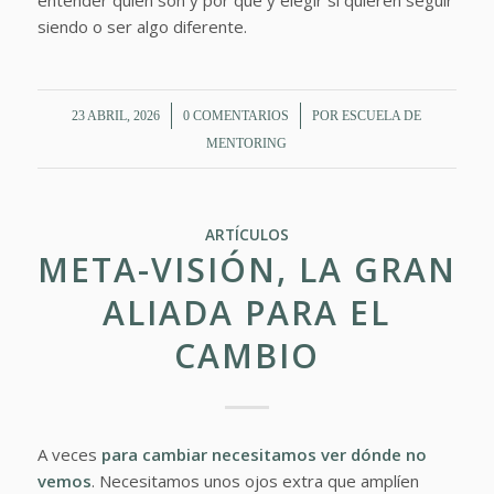
entender quién son y por qué y elegir si quieren seguir
siendo o ser algo diferente.
/
/
23 ABRIL, 2026
0 COMENTARIOS
POR
ESCUELA DE
MENTORING
ARTÍCULOS
META-VISIÓN, LA GRAN
ALIADA PARA EL
CAMBIO
A veces
para cambiar necesitamos ver dónde no
vemos
. Necesitamos unos ojos extra que amplíen