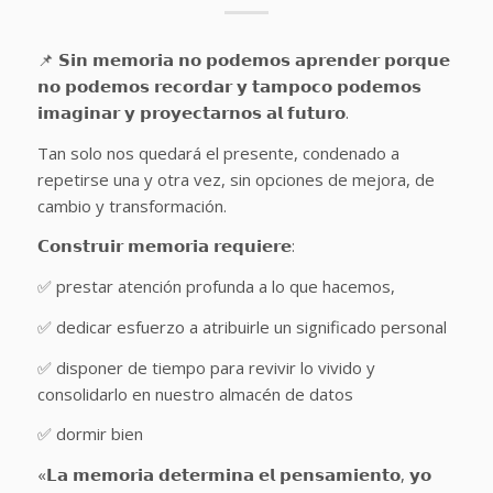
📌 𝗦𝗶𝗻 𝗺𝗲𝗺𝗼𝗿𝗶𝗮 𝗻𝗼 𝗽𝗼𝗱𝗲𝗺𝗼𝘀 𝗮𝗽𝗿𝗲𝗻𝗱𝗲𝗿 𝗽𝗼𝗿𝗾𝘂𝗲
𝗻𝗼 𝗽𝗼𝗱𝗲𝗺𝗼𝘀 𝗿𝗲𝗰𝗼𝗿𝗱𝗮𝗿 𝘆 𝘁𝗮𝗺𝗽𝗼𝗰𝗼 𝗽𝗼𝗱𝗲𝗺𝗼𝘀
𝗶𝗺𝗮𝗴𝗶𝗻𝗮𝗿 𝘆 𝗽𝗿𝗼𝘆𝗲𝗰𝘁𝗮𝗿𝗻𝗼𝘀 𝗮𝗹 𝗳𝘂𝘁𝘂𝗿𝗼.
Tan solo nos quedará el presente, condenado a
repetirse una y otra vez, sin opciones de mejora, de
cambio y transformación.
𝗖𝗼𝗻𝘀𝘁𝗿𝘂𝗶𝗿 𝗺𝗲𝗺𝗼𝗿𝗶𝗮 𝗿𝗲𝗾𝘂𝗶𝗲𝗿𝗲:
✅ prestar atención profunda a lo que hacemos,
✅ dedicar esfuerzo a atribuirle un significado personal
✅ disponer de tiempo para revivir lo vivido y
consolidarlo en nuestro almacén de datos
✅ dormir bien
«𝗟𝗮 𝗺𝗲𝗺𝗼𝗿𝗶𝗮 𝗱𝗲𝘁𝗲𝗿𝗺𝗶𝗻𝗮 𝗲𝗹 𝗽𝗲𝗻𝘀𝗮𝗺𝗶𝗲𝗻𝘁𝗼, 𝘆𝗼