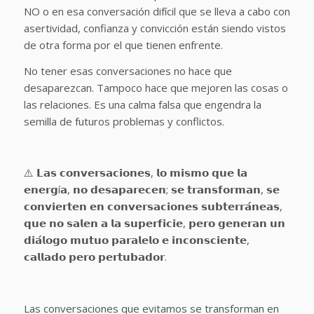
NO o en esa conversación difícil que se lleva a cabo con
asertividad, confianza y convicción están siendo vistos
de otra forma por el que tienen enfrente.
No tener esas conversaciones no hace que
desaparezcan. Tampoco hace que mejoren las cosas o
las relaciones. Es una calma falsa que engendra la
semilla de futuros problemas y conflictos.
⚠️ 𝗟𝗮𝘀 𝗰𝗼𝗻𝘃𝗲𝗿𝘀𝗮𝗰𝗶𝗼𝗻𝗲𝘀, 𝗹𝗼 𝗺𝗶𝘀𝗺𝗼 𝗾𝘂𝗲 𝗹𝗮
𝗲𝗻𝗲𝗿𝗴í𝗮, 𝗻𝗼 𝗱𝗲𝘀𝗮𝗽𝗮𝗿𝗲𝗰𝗲𝗻; 𝘀𝗲 𝘁𝗿𝗮𝗻𝘀𝗳𝗼𝗿𝗺𝗮𝗻, 𝘀𝗲
𝗰𝗼𝗻𝘃𝗶𝗲𝗿𝘁𝗲𝗻 𝗲𝗻 𝗰𝗼𝗻𝘃𝗲𝗿𝘀𝗮𝗰𝗶𝗼𝗻𝗲𝘀 𝘀𝘂𝗯𝘁𝗲𝗿𝗿𝗮́𝗻𝗲𝗮𝘀,
𝗾𝘂𝗲 𝗻𝗼 𝘀𝗮𝗹𝗲𝗻 𝗮 𝗹𝗮 𝘀𝘂𝗽𝗲𝗿𝗳𝗶𝗰𝗶𝗲, 𝗽𝗲𝗿𝗼 𝗴𝗲𝗻𝗲𝗿𝗮𝗻 𝘂𝗻
𝗱𝗶𝗮́𝗹𝗼𝗴𝗼 𝗺𝘂𝘁𝘂𝗼 𝗽𝗮𝗿𝗮𝗹𝗲𝗹𝗼 𝗲 𝗶𝗻𝗰𝗼𝗻𝘀𝗰𝗶𝗲𝗻𝘁𝗲,
𝗰𝗮𝗹𝗹𝗮𝗱𝗼 𝗽𝗲𝗿𝗼 𝗽𝗲𝗿𝘁𝘂𝗯𝗮𝗱𝗼𝗿.
Las conversaciones que evitamos se transforman en