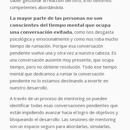
saber gestionar la reacción del otro, a no sentirnos
competentes abordándola.
𝗟𝗮 𝗺𝗮𝘆𝗼𝗿 𝗽𝗮𝗿𝘁𝗲 𝗱𝗲 𝗹𝗮𝘀 𝗽𝗲𝗿𝘀𝗼𝗻𝗮𝘀 𝗻𝗼 𝘀𝗼𝗻
𝗰𝗼𝗻𝘀𝗰𝗶𝗲𝗻𝘁𝗲𝘀 𝗱𝗲𝗹 𝘁𝗶𝗲𝗺𝗽𝗼 𝗺𝗲𝗻𝘁𝗮𝗹 𝗾𝘂𝗲 𝗼𝗰𝘂𝗽𝗮
𝘂𝗻𝗮 𝗰𝗼𝗻𝘃𝗲𝗿𝘀𝗮𝗰𝗶𝗼́𝗻 𝗲𝘃𝗶𝘁𝗮𝗱𝗮, como nos desgasta
psicológica y emocionalmente y como nos roba mucho
tiempo de rumiación. Porque esa conversación
pendiente vuelve una y otra vez a nuestra cabeza. Es
una conversación ausente muy presente, que ocupa
tiempo, pero no obtiene resolución. Todo ese tiempo
mental que dedicamos a rumiar la conversación
pendiente no lo estamos destinando a invertir en
nuestro desarrollo.
A través de un proceso de mentoring se pueden
identificar todas esas conversaciones pendientes que
están impidiendo avanzar hacia el logro de objetivos y
bloqueando el desarrollo. Las sesiones de mentoring
son un espacio seguro para abordarlas, simularlas,