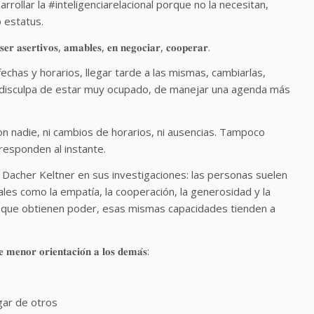
ollar la #inteligenciarelacional porque no la necesitan,
 estatus.
𝐞𝐫 𝐚𝐬𝐞𝐫𝐭𝐢𝐯𝐨𝐬, 𝐚𝐦𝐚𝐛𝐥𝐞𝐬, 𝐞𝐧 𝐧𝐞𝐠𝐨𝐜𝐢𝐚𝐫, 𝐜𝐨𝐨𝐩𝐞𝐫𝐚𝐫.
, sus fechas y horarios, llegar tarde a las mismas, cambiarlas,
mpo. La disculpa de estar muy ocupado, de manejar una agenda más
caciones con nadie, ni cambios de horarios, ni ausencias. Tampoco
 responden al instante.
scrito por Dacher Keltner en sus investigaciones: las personas suelen
ales como la empatía, la cooperación, la generosidad y la
z que obtienen poder, esas mismas capacidades tienden a
 𝐦𝐞𝐧𝐨𝐫 𝐨𝐫𝐢𝐞𝐧𝐭𝐚𝐜𝐢𝐨́𝐧 𝐚 𝐥𝐨𝐬 𝐝𝐞𝐦𝐚́𝐬:
gar de otros