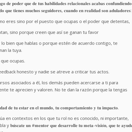
𝐨 𝐝𝐞 𝐩𝐨𝐝𝐞𝐫 𝐪𝐮𝐞 𝐝𝐞 𝐭𝐮𝐬 𝐡𝐚𝐛𝐢𝐥𝐢𝐝𝐚𝐝𝐞𝐬 𝐫𝐞𝐥𝐚𝐜𝐢𝐨𝐧𝐚𝐥𝐞𝐬 𝐚𝐜𝐚𝐛𝐚𝐬 𝐜𝐨𝐧𝐟𝐮𝐧𝐝𝐢𝐞𝐧𝐝𝐨
𝐝𝐨 𝐪𝐮𝐞 𝐭𝐢𝐞𝐧𝐞𝐬 𝐦𝐮𝐜𝐡𝐨𝐬 𝐬𝐞𝐠𝐮𝐢𝐝𝐨𝐫𝐞𝐬, 𝐜𝐮𝐚𝐧𝐝𝐨 𝐞𝐧 𝐫𝐞𝐚𝐥𝐢𝐝𝐚𝐝 𝐬𝐨𝐧 𝐚𝐝𝐮𝐥𝐚𝐝𝐨𝐫𝐞𝐬:
mo eres sino por el puesto que ocupas o el poder que detentas,
tan, sino porque creen que así se ganan tu favor
r lo bien que hablas o porque estén de acuerdo contigo, te
an la tuya.
l que ocupas.
edback honesto y nadie se atreve a criticar tus actos.
cursos asociados a él, los demás pueden acercarse a ti para
ente te aprecien y valoren. No te dan la razón porque la tengas
𝐝𝐚𝐝 𝐝𝐞 𝐭𝐮 𝐞𝐬𝐭𝐚𝐫 𝐞𝐧 𝐞𝐥 𝐦𝐮𝐧𝐝𝐨, 𝐭𝐮 𝐜𝐨𝐦𝐩𝐨𝐫𝐭𝐚𝐦𝐢𝐞𝐧𝐭𝐨 𝐲 𝐭𝐮 𝐢𝐦𝐩𝐚𝐜𝐭𝐨.
ctúa en contextos en los que tu rol no es conocido, ni importante,
 #𝐦𝐞𝐧𝐭𝐨𝐫 𝐪𝐮𝐞 𝐝𝐞𝐬𝐚𝐫𝐫𝐨𝐥𝐥𝐞 𝐭𝐮 𝐦𝐞𝐭𝐚-𝐯𝐢𝐬𝐢𝐨́𝐧, 𝐪𝐮𝐞 𝐭𝐞 𝐚𝐲𝐮𝐝