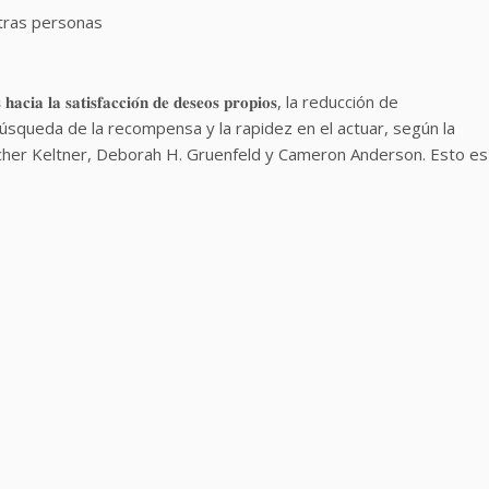
tras personas
𝐨𝐬 𝐡𝐚𝐜𝐢𝐚 𝐥𝐚 𝐬𝐚𝐭𝐢𝐬𝐟𝐚𝐜𝐜𝐢𝐨́𝐧 𝐝𝐞 𝐝𝐞𝐬𝐞𝐨𝐬 𝐩𝐫𝐨𝐩𝐢𝐨𝐬, la reducción de
 búsqueda de la recompensa y la rapidez en el actuar, según la
acher Keltner, Deborah H. Gruenfeld y Cameron Anderson. Esto es