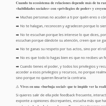
𝐂𝐮𝐚𝐧𝐝𝐨 𝐭𝐮 𝐞𝐜𝐨𝐬𝐢𝐬𝐭𝐞𝐦𝐚 𝐝𝐞 𝐫𝐞𝐥𝐚𝐜𝐢𝐨𝐧𝐞𝐬 𝐝𝐞𝐩𝐞𝐧𝐝𝐞 𝐦𝐚́𝐬 𝐝𝐞 𝐭𝐮 𝐫𝐚𝐧
«𝐡𝐚𝐛𝐢𝐥𝐢𝐝𝐚𝐝𝐞𝐬 𝐬𝐨𝐜𝐢𝐚𝐥𝐞𝐬» 𝐜𝐨𝐧 «𝐩𝐫𝐢𝐯𝐢𝐥𝐞𝐠𝐢𝐨𝐬 𝐝𝐞 𝐩𝐨𝐝𝐞𝐫» 𝐲 𝐜𝐫𝐞𝐲𝐞𝐧
➡️ Muchas personas no acuden a ti por quién eres o có
➡️ No te halagan, reconocen y agradecen porque lo sien
➡️ No te escuchan porque les interese lo que dices, po
escuchan porque dándote su atención, creen que se gan
➡️ No te ganas su respeto por tus actos, sino por el ro
➡️ No es que todo lo hagas bien es que no recibes un fe
➡️ Cuando tienes el poder, y todos los privilegios y re
acceder a esos privilegios y recursos, no porque realm
sino porque no quieren llevarte la contraria.
⚠️ 𝐕𝐢𝐯𝐞𝐬 𝐞𝐧 𝐮𝐧𝐚 «𝐛𝐮𝐫𝐛𝐮𝐣𝐚 𝐬𝐨𝐜𝐢𝐚𝐥» 𝐪𝐮𝐞 𝐭𝐞 𝐢𝐦𝐩𝐢𝐝𝐞 𝐯𝐞𝐫 𝐥𝐚 𝐫𝐞𝐚𝐥
Si quieres salir de ella pide feedback frecuente, intera
exponte a opiniones discrepantes, escucha más que habla y 𝐛𝐮́𝐬𝐜𝐚𝐭𝐞 𝐮𝐧