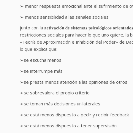
➢ menor respuesta emocional ante el sufrimiento de o
➢ menos sensibilidad a las señales sociales
junto con la 𝐚𝐜𝐭𝐢𝐯𝐚𝐜𝐢𝐨́𝐧 𝐝𝐞 𝐬𝐢𝐬𝐭𝐞𝐦𝐚𝐬 𝐩𝐬𝐢𝐜𝐨𝐥𝐨́𝐠𝐢𝐜𝐨𝐬 𝐨𝐫𝐢𝐞𝐧𝐭𝐚𝐝
restricciones sociales para hacer lo que uno quiere, la
«Teoría de Aproximación e Inhibición del Poder» de D
lo que explica que:
➢se escucha menos
➢se interrumpe más
➢se presta menos atención a las opiniones de otros
➢se sobrevalora el propio criterio
➢se toman más decisiones unilaterales
➢se está menos dispuesto a pedir y recibir feedback
➢se está menos dispuesto a tener supervisión