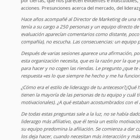
por ciertas, que nos parecen evidentes e indiscutibles
acciones. Presunciones acerca del mercado, del lideraz
Hace años acompañé al Director de Marketing de una mul
tenía a su cargo a 250 personas y un equipo directo de 
evaluación aparecían comentarios como distante, poco 
compañía), no escucha. Las consecuencias: un equipo p
Después de varias sesiones aparece una afirmación, por
esta organización necesita, que es la razón por la que 
para hacer y no cogen las riendas. Le pregunto ¿que te 
respuesta «es lo que siempre he hecho y me ha funcion
¿Cómo era el estilo de liderazgo de tu antecesor?¿Qué 
tienen la mayoría de las personas de tu equipo y cuál t
motivacionales). ¿A qué estaban acostumbrados con el a
De todas estas preguntas sale a la luz, no se había da
liderazgo más afiliativo, que él tenía un estilo motiv
su equipo predomina la afiliación. Se comienza a dar c
los deja hacer, cuando necesitan más interacción y m