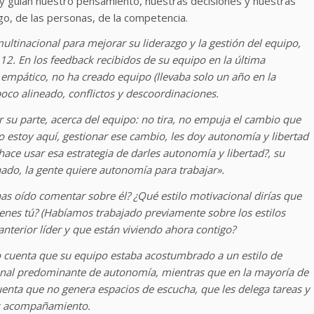
, y guían nuestro pensamiento, nuestras decisiones y nuestras
go, de las personas, de la competencia.
tinacional para mejorar su liderazgo y la gestión del equipo,
12. En los feedback recibidos de su equipo en la última
empático, no ha creado equipo (llevaba solo un año en la
oco alineado, conflictos y descoordinaciones.
 su parte, acerca del equipo: no tira, no empuja el cambio que
yo estoy aquí, gestionar ese cambio, les doy autonomía y libertad
hace usar esa estrategia de darles autonomía y libertad?, su
ado, la gente quiere autonomía para trabajar».
has oído comentar sobre él? ¿Qué estilo motivacional dirías que
ienes tú? (Habíamos trabajado previamente sobre los estilos
nterior líder y que están viviendo ahora contigo?
do cuenta que su equipo estaba acostumbrado a un estilo de
acional predominante de autonomía, mientras que en la mayoría de
uenta que no genera espacios de escucha, que les delega tareas y
ás acompañamiento.