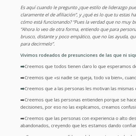
Es aquí cuando le pregunto ¿que estilo de liderazgo pu
claramente el de afiliación”, y ¿qué es lo que tu estas 
cómo está funcionando? “Pues la verdad que no muy bie
“Ahora lo veo de otra forma, entiendo que para personas
brusco, distante y poco empático, que no las ayuda, qu
para decirmelo”.
Vivimos rodeados de presunciones de las que ni si
➡️
Creemos que todos tienen claro lo que esperamos de 
➡️Creemos que «si nadie se queja, todo va bien», cua
➡️
Creemos que a las personas les motivan las mismas 
➡️Creemos que las personas entienden porque se hace
decisiones, por eso no las explicamos, creamos confusió
➡️Creemos que las personas con experiencia o alto de
abandonados, creyendo que les estamos dando confianz