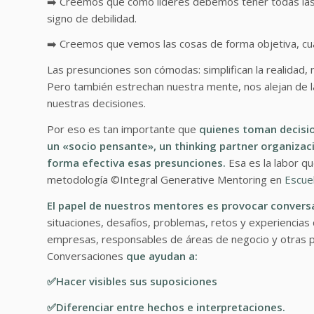
➡️ Creemos que como líderes debemos tener todas la
signo de debilidad.
➡️ Creemos que vemos las cosas de forma objetiva, cu
Las presunciones son cómodas: simplifican la realidad,
Pero también estrechan nuestra mente, nos alejan de l
nuestras decisiones.
Por eso es tan importante que
quienes toman decisio
un «socio pensante», un thinking partner organizaci
forma efectiva esas presunciones.
Esa es la labor q
metodología ©️Integral Generative Mentoring en
Escue
El papel de nuestros mentores es provocar conversa
situaciones, desafíos, problemas, retos y experiencias 
empresas, responsables de áreas de negocio y otras p
Conversaciones
que ayudan a:
✅Hacer visibles sus suposiciones
✅Diferenciar entre hechos e interpretaciones.