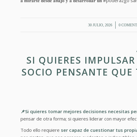
𝐚 𝐦𝐢𝐫𝐚𝐫𝐭𝐞 𝐝𝐞𝐬𝐝𝐞 𝐚𝐛𝐚𝐣𝐨 𝐲 𝐚 𝐝𝐞𝐬𝐚𝐫𝐫𝐨𝐥𝐥𝐚𝐫 𝐮𝐧 #poderazgo s
/
/
30 JULIO, 2026
0 COMENT
SI QUIERES IMPULSAR
SOCIO PENSANTE QUE 
📌Si quieres tomar mejores decisiones necesitas p
pensar de otra forma; si quieres liderar con mayor efec
Todo ello requiere
ser capaz de cuestionar tus prop