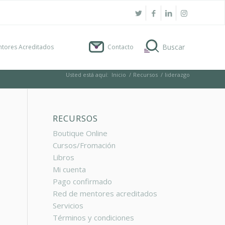
tores Acreditados
Contacto
Usted está aquí:
Inicio
/
Recursos
/
liderazgo
RECURSOS
Boutique Online
Cursos/Fromación
Libros
Mi cuenta
Pago confirmado
Red de mentores acreditados
Servicios
Términos y condiciones