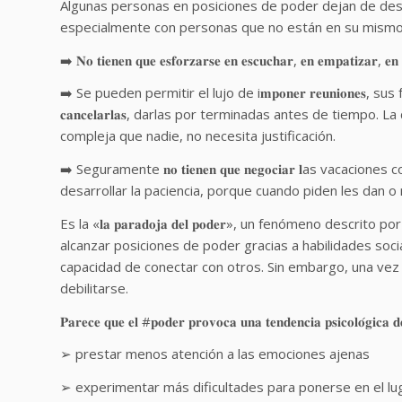
Algunas personas en posiciones de poder dejan de desarr
especialmente con personas que no están en su mismo
➡️ 𝐍𝐨 𝐭𝐢𝐞𝐧𝐞𝐧 𝐪𝐮𝐞 𝐞𝐬𝐟𝐨𝐫𝐳𝐚𝐫𝐬𝐞 𝐞𝐧 𝐞𝐬𝐜𝐮𝐜𝐡𝐚𝐫, 𝐞𝐧 𝐞𝐦𝐩𝐚𝐭𝐢𝐳𝐚𝐫, 𝐞𝐧 
➡️ Se pueden permitir el lujo de i𝐦𝐩𝐨𝐧𝐞𝐫 𝐫𝐞𝐮𝐧𝐢𝐨𝐧𝐞
𝐜𝐚𝐧𝐜𝐞𝐥𝐚𝐫𝐥𝐚𝐬, darlas por terminadas antes de tie
compleja que nadie, no necesita justificación.
➡️ Seguramente 𝐧𝐨 𝐭𝐢𝐞𝐧𝐞𝐧 𝐪𝐮𝐞 𝐧𝐞𝐠𝐨𝐜𝐢𝐚𝐫 𝐥as va
desarrollar la paciencia, porque cuando piden les dan o
Es la «𝐥𝐚 𝐩𝐚𝐫𝐚𝐝𝐨𝐣𝐚 𝐝𝐞𝐥 𝐩𝐨𝐝𝐞𝐫», un fenómeno de
alcanzar posiciones de poder gracias a habilidades soci
capacidad de conectar con otros. Sin embargo, una ve
debilitarse.
𝐏𝐚𝐫𝐞𝐜𝐞 𝐪𝐮𝐞 𝐞𝐥 #𝐩𝐨𝐝𝐞𝐫 𝐩𝐫𝐨𝐯𝐨𝐜𝐚 𝐮𝐧𝐚 𝐭𝐞𝐧𝐝𝐞𝐧𝐜𝐢𝐚 𝐩𝐬𝐢𝐜𝐨𝐥𝐨́𝐠𝐢𝐜𝐚 𝐝
➢ prestar menos atención a las emociones ajenas
➢ experimentar más dificultades para ponerse en el lu