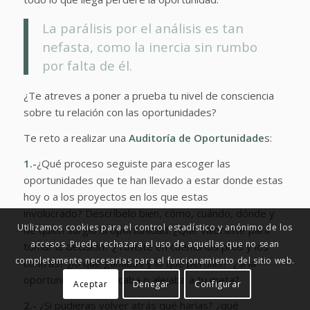
La parálisis por el análisis es tan
nefasta, como la inercia sin rumbo
por falta de él.
¿Te atreves a poner a prueba tu nivel de consciencia
sobre tu relación con las oportunidades?
Te reto a realizar una
Auditoría de Oportunidade
s:
1.-
¿Qué proceso seguiste para escoger las
oportunidades que te han llevado a estar donde estas
hoy o a los proyectos en los que estas
involucrado? Descríbelo bien, cómo, cuándo, dónde y
Utilizamos cookies para el control estadístico y anónimo de los
de quien surgió la oportunidad. ¿Qué valoraste para
accesos. Puede rechazara el uso de aquellas que no sean
tomar la decisión? ¿Tuviste en cuenta los pros y los
completamente necesarias para el funcionamiento del sitio web.
contras? ¿lo que ganabas y lo que perdías? ¿Si la
oportunidad te acercaba o alejaba a tu meta?
Aceptar
Denegar
Configurar
2.-
¿Si pudieras volver atrás qué harías? ¿qué