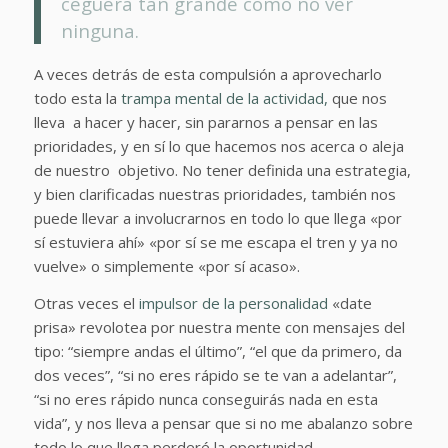
ceguera tan grande como no ver
ninguna.
A veces detrás de esta compulsión a aprovecharlo
todo esta la
trampa mental de la actividad,
que nos
lleva a hacer y hacer, sin pararnos a pensar en las
prioridades, y en sí lo que hacemos nos acerca o aleja
de nuestro objetivo. No tener definida una estrategia,
y bien clarificadas nuestras prioridades, también nos
puede llevar a involucrarnos en todo lo que llega «por
sí estuviera ahí» «por sí se me escapa el tren y ya no
vuelve» o simplemente «por sí acaso».
Otras veces el
impulsor de la personalidad
«date
prisa» revolotea por nuestra mente con mensajes del
tipo: “siempre andas el último”, “el que da primero, da
dos veces”, “si no eres rápido se te van a adelantar”,
“si no eres rápido nunca conseguirás nada en esta
vida”, y nos lleva a pensar que si no me abalanzo sobre
todo lo que llega perderé la oportunidad.