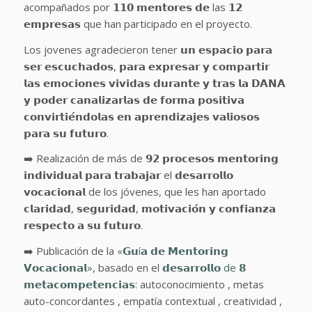
acompañados por 𝟭𝟭𝟬 𝗺𝗲𝗻𝘁𝗼𝗿𝗲𝘀 𝗱𝗲 las 𝟭𝟮
𝗲𝗺𝗽𝗿𝗲𝘀𝗮𝘀 que han participado en el proyecto.
Los jovenes agradecieron tener 𝘂𝗻 𝗲𝘀𝗽𝗮𝗰𝗶𝗼 𝗽𝗮𝗿𝗮
𝘀𝗲𝗿 𝗲𝘀𝗰𝘂𝗰𝗵𝗮𝗱𝗼𝘀, 𝗽𝗮𝗿𝗮 𝗲𝘅𝗽𝗿𝗲𝘀𝗮𝗿 𝘆 𝗰𝗼𝗺𝗽𝗮𝗿𝘁𝗶𝗿
𝗹𝗮𝘀 𝗲𝗺𝗼𝗰𝗶𝗼𝗻𝗲𝘀 𝘃𝗶𝘃𝗶𝗱𝗮𝘀 𝗱𝘂𝗿𝗮𝗻𝘁𝗲 𝘆 𝘁𝗿𝗮𝘀 𝗹𝗮 𝗗𝗔𝗡𝗔
𝘆 𝗽𝗼𝗱𝗲𝗿 𝗰𝗮𝗻𝗮𝗹𝗶𝘇𝗮𝗿𝗹𝗮𝘀 𝗱𝗲 𝗳𝗼𝗿𝗺𝗮 𝗽𝗼𝘀𝗶𝘁𝗶𝘃𝗮
𝗰𝗼𝗻𝘃𝗶𝗿𝘁𝗶𝗲́𝗻𝗱𝗼𝗹𝗮𝘀 𝗲𝗻 𝗮𝗽𝗿𝗲𝗻𝗱𝗶𝘇𝗮𝗷𝗲𝘀 𝘃𝗮𝗹𝗶𝗼𝘀𝗼𝘀
𝗽𝗮𝗿𝗮 𝘀𝘂 𝗳𝘂𝘁𝘂𝗿𝗼.
➡️ Realización de más de 𝟵𝟮 𝗽𝗿𝗼𝗰𝗲𝘀𝗼𝘀 𝗺𝗲𝗻𝘁𝗼𝗿𝗶𝗻𝗴
𝗶𝗻𝗱𝗶𝘃𝗶𝗱𝘂𝗮𝗹 𝗽𝗮𝗿𝗮 𝘁𝗿𝗮𝗯𝗮𝗷𝗮𝗿 el 𝗱𝗲𝘀𝗮𝗿𝗿𝗼𝗹𝗹𝗼
𝘃𝗼𝗰𝗮𝗰𝗶𝗼𝗻𝗮𝗹 de los jóvenes, que les han aportado
𝗰𝗹𝗮𝗿𝗶𝗱𝗮𝗱, 𝘀𝗲𝗴𝘂𝗿𝗶𝗱𝗮𝗱, 𝗺𝗼𝘁𝗶𝘃𝗮𝗰𝗶𝗼́𝗻 𝘆 𝗰𝗼𝗻𝗳𝗶𝗮𝗻𝘇𝗮
𝗿𝗲𝘀𝗽𝗲𝗰𝘁𝗼 𝗮 𝘀𝘂 𝗳𝘂𝘁𝘂𝗿𝗼.
➡️ Publicación de la
«𝗚𝘂í𝗮 𝗱𝗲 𝗠𝗲𝗻𝘁𝗼𝗿𝗶𝗻𝗴
𝗩𝗼𝗰𝗮𝗰𝗶𝗼𝗻𝗮𝗹»
, basado en el
𝗱𝗲𝘀𝗮𝗿𝗿𝗼𝗹𝗹𝗼 de 𝟴
𝗺𝗲𝘁𝗮𝗰𝗼𝗺𝗽𝗲𝘁𝗲𝗻𝗰𝗶𝗮𝘀
: autoconocimiento , metas
auto-concordantes , empatía contextual , creatividad ,