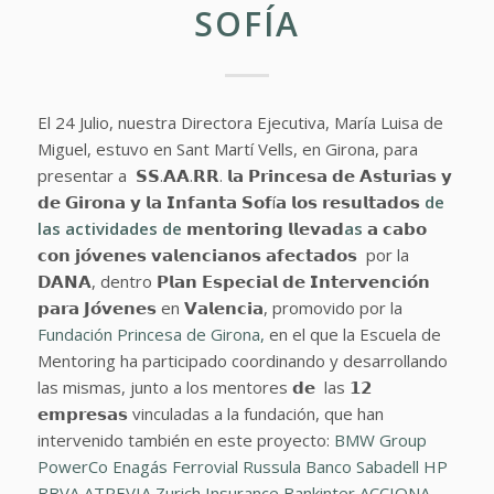
SOFÍA
El 24 Julio, nuestra Directora Ejecutiva, María Luisa de
Miguel, estuvo en Sant Martí Vells, en Girona, para
presentar a 𝗦𝗦.𝗔𝗔.𝗥𝗥. 𝗹𝗮 𝗣𝗿𝗶𝗻𝗰𝗲𝘀𝗮 𝗱𝗲 𝗔𝘀𝘁𝘂𝗿𝗶𝗮𝘀 𝘆
𝗱𝗲 𝗚𝗶𝗿𝗼𝗻𝗮 𝘆 𝗹𝗮 𝗜𝗻𝗳𝗮𝗻𝘁𝗮 𝗦𝗼𝗳í𝗮 𝗹𝗼𝘀 𝗿𝗲𝘀𝘂𝗹𝘁𝗮𝗱𝗼𝘀
de
las actividades de
𝗺𝗲𝗻𝘁𝗼𝗿𝗶𝗻𝗴 𝗹𝗹𝗲𝘃𝗮𝗱
as
𝗮 𝗰𝗮𝗯𝗼
𝗰𝗼𝗻 𝗷𝗼́𝘃𝗲𝗻𝗲𝘀 𝘃𝗮𝗹𝗲𝗻𝗰𝗶𝗮𝗻𝗼𝘀 𝗮𝗳𝗲𝗰𝘁𝗮𝗱𝗼𝘀 por la
𝗗𝗔𝗡𝗔, dentro 𝗣𝗹𝗮𝗻 𝗘𝘀𝗽𝗲𝗰𝗶𝗮𝗹 𝗱𝗲 𝗜𝗻𝘁𝗲𝗿𝘃𝗲𝗻𝗰𝗶𝗼́𝗻
𝗽𝗮𝗿𝗮 𝗝𝗼́𝘃𝗲𝗻𝗲𝘀 en 𝗩𝗮𝗹𝗲𝗻𝗰𝗶𝗮, promovido por la
Fundación Princesa de Girona,
en el que la Escuela de
Mentoring ha participado coordinando y desarrollando
las mismas, junto a los mentores 𝗱𝗲 las 𝟭𝟮
𝗲𝗺𝗽𝗿𝗲𝘀𝗮𝘀 vinculadas a la fundación, que han
intervenido también en este proyecto:
BMW Group
PowerCo
Enagás
Ferrovial
Russula
Banco Sabadell
HP
BBVA
ATREVIA
Zurich Insurance
Bankinter
ACCIONA