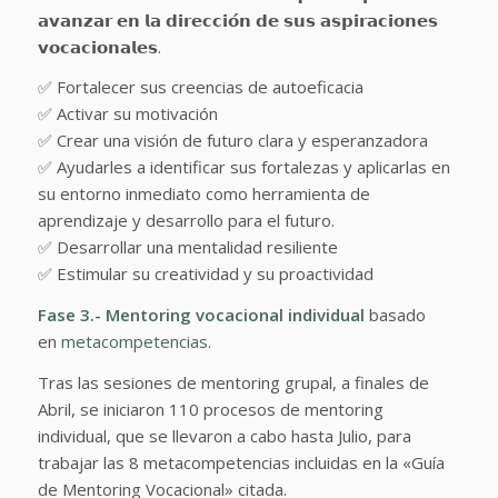
𝗮𝘃𝗮𝗻𝘇𝗮𝗿 𝗲𝗻 𝗹𝗮 𝗱𝗶𝗿𝗲𝗰𝗰𝗶𝗼́𝗻 𝗱𝗲 𝘀𝘂𝘀 𝗮𝘀𝗽𝗶𝗿𝗮𝗰𝗶𝗼𝗻𝗲𝘀
𝘃𝗼𝗰𝗮𝗰𝗶𝗼𝗻𝗮𝗹𝗲𝘀.
✅ Fortalecer sus creencias de autoeficacia
✅ Activar su motivación
✅ Crear una visión de futuro clara y esperanzadora
✅ Ayudarles a identificar sus fortalezas y aplicarlas en
su entorno inmediato como herramienta de
aprendizaje y desarrollo para el futuro.
✅ Desarrollar una mentalidad resiliente
✅ Estimular su creatividad y su proactividad
Fase 3.- Mentoring vocacional individual
basado
en
metacompetencias.
Tras las sesiones de mentoring grupal, a finales de
Abril, se iniciaron 110 procesos de mentoring
individual, que se llevaron a cabo hasta Julio, para
trabajar las 8 metacompetencias incluidas en la «Guía
de Mentoring Vocacional» citada.