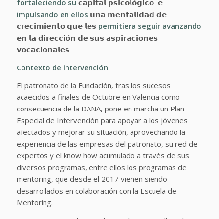
fortaleciendo su
𝗰𝗮𝗽𝗶𝘁𝗮𝗹 𝗽𝘀𝗶𝗰𝗼𝗹𝗼́𝗴𝗶𝗰𝗼 𝗲
impulsando en ellos
𝘂𝗻𝗮 𝗺𝗲𝗻𝘁𝗮𝗹𝗶𝗱𝗮𝗱 𝗱𝗲
𝗰𝗿𝗲𝗰𝗶𝗺𝗶𝗲𝗻𝘁𝗼 𝗾𝘂𝗲 𝗹𝗲𝘀
permitiera
seguir
avanzando
𝗲𝗻 𝗹𝗮 𝗱𝗶𝗿𝗲𝗰𝗰𝗶𝗼́𝗻 𝗱𝗲 𝘀𝘂𝘀 𝗮𝘀𝗽𝗶𝗿𝗮𝗰𝗶𝗼𝗻𝗲𝘀
𝘃𝗼𝗰𝗮𝗰𝗶𝗼𝗻𝗮𝗹𝗲𝘀
Contexto de intervención
El patronato de la Fundación, tras los sucesos
acaecidos a finales de Octubre en Valencia como
consecuencia de la DANA, pone en marcha un Plan
Especial de Intervención para apoyar a los jóvenes
afectados y mejorar su situación, aprovechando la
experiencia de las empresas del patronato, su red de
expertos y el know how acumulado a través de sus
diversos programas, entre ellos los programas de
mentoring, que desde el 2017 vienen siendo
desarrollados en colaboración con la Escuela de
Mentoring.