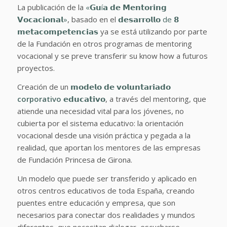
La publicación de la
«𝗚𝘂í𝗮 𝗱𝗲 𝗠𝗲𝗻𝘁𝗼𝗿𝗶𝗻𝗴
𝗩𝗼𝗰𝗮𝗰𝗶𝗼𝗻𝗮𝗹»
, basado en el
𝗱𝗲𝘀𝗮𝗿𝗿𝗼𝗹𝗹𝗼 de 𝟴
𝗺𝗲𝘁𝗮𝗰𝗼𝗺𝗽𝗲𝘁𝗲𝗻𝗰𝗶𝗮𝘀
ya se está utilizando por parte
de la Fundación en otros programas de mentoring
vocacional y se preve transferir su know how a futuros
proyectos.
Creación de un
𝗺𝗼𝗱𝗲𝗹𝗼 𝗱𝗲 𝘃𝗼𝗹𝘂𝗻𝘁𝗮𝗿𝗶𝗮𝗱𝗼
corporativo
𝗲𝗱𝘂𝗰𝗮𝘁𝗶𝘃𝗼
, a través del mentoring, que
atiende una necesidad vital para los jóvenes, no
cubierta por el sistema educativo: la orientación
vocacional desde una visión práctica y pegada a la
realidad, que aportan los mentores de las empresas
de Fundación Princesa de Girona.
Un modelo que puede ser transferido y aplicado en
otros centros educativos de toda España, creando
puentes entre educación y empresa, que son
necesarios para conectar dos realidades y mundos
diferentes, que necesitan dialogar, escucharse,