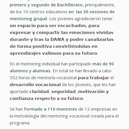
primero y segundo de Bachillerato
, principalmente,
de los 10 centros educativos
en las 30 sesiones de
mentoring grupal.
Los jovenes agradecieron tener
𝘂𝗻 𝗲𝘀𝗽𝗮𝗰𝗶𝗼 𝗽𝗮𝗿𝗮 𝘀𝗲𝗿 𝗲𝘀𝗰𝘂𝗰𝗵𝗮𝗱𝗼𝘀, 𝗽𝗮𝗿𝗮
𝗲𝘅𝗽𝗿𝗲𝘀𝗮𝗿 𝘆 𝗰𝗼𝗺𝗽𝗮𝗿𝘁𝗶𝗿 𝗹𝗮𝘀 𝗲𝗺𝗼𝗰𝗶𝗼𝗻𝗲𝘀 𝘃𝗶𝘃𝗶𝗱𝗮𝘀
𝗱𝘂𝗿𝗮𝗻𝘁𝗲 𝘆 𝘁𝗿𝗮𝘀 𝗹𝗮 𝗗𝗔𝗡𝗔 𝘆 𝗽𝗼𝗱𝗲𝗿 𝗰𝗮𝗻𝗮𝗹𝗶𝘇𝗮𝗿𝗹𝗮𝘀
𝗱𝗲 𝗳𝗼𝗿𝗺𝗮 𝗽𝗼𝘀𝗶𝘁𝗶𝘃𝗮 𝗰𝗼𝗻𝘃𝗶𝗿𝘁𝗶𝗲́𝗻𝗱𝗼𝗹𝗮𝘀 𝗲𝗻
𝗮𝗽𝗿𝗲𝗻𝗱𝗶𝘇𝗮𝗷𝗲𝘀 𝘃𝗮𝗹𝗶𝗼𝘀𝗼𝘀 𝗽𝗮𝗿𝗮 𝘀𝘂 𝗳𝘂𝘁𝘂𝗿𝗼.
En el mentoring individual han participado
más de 90
alumnos y alumnas.
En total se han llevado a cabo
552 horas de mentoría vocacional 𝗽𝗮𝗿𝗮 𝘁𝗿𝗮𝗯𝗮𝗷𝗮𝗿 el
𝗱𝗲𝘀𝗮𝗿𝗿𝗼𝗹𝗹𝗼 𝘃𝗼𝗰𝗮𝗰𝗶𝗼𝗻𝗮𝗹 de los jóvenes, que les han
aportado 𝗰𝗹𝗮𝗿𝗶𝗱𝗮𝗱, 𝘀𝗲𝗴𝘂𝗿𝗶𝗱𝗮𝗱, 𝗺𝗼𝘁𝗶𝘃𝗮𝗰𝗶𝗼́𝗻 𝘆
𝗰𝗼𝗻𝗳𝗶𝗮𝗻𝘇𝗮 𝗿𝗲𝘀𝗽𝗲𝗰𝘁𝗼 𝗮 𝘀𝘂 𝗳𝘂𝘁𝘂𝗿𝗼.
Se han
formado a 110 mentores
de 12 empresas en
la metodología del mentoring vocacional creada para el
programa.