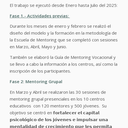
El trabajo se ejecutó desde Enero hasta Julio del 2025:
Fase 1.- Actividades previas:
Durante los meses de enero y febrero se realizó el
diseño del modelo y la formación en la metodología de
la Escuela de Mentoring que se completó con sesiones
en Marzo, Abril, Mayo y Junio.
También se elaboró la Guía de Mentoring Vocacional y
se llevo a cabo la información a los centros, así como la
inscripción de los participantes.
Fase 2:
Mentoring Grupal
En Marzo y Abril se realizaron las 30 sesiones de
mentoring grupal presenciales en los 10 centros
educativos con 120 mentores y 500 jóvenes. Su
objetivo se centró en 𝗳𝗼𝗿𝘁𝗮𝗹𝗲𝗰𝗲𝗿 𝗲𝗹 𝗰𝗮𝗽𝗶𝘁𝗮𝗹
𝗽𝘀𝗶𝗰𝗼𝗹𝗼́𝗴𝗶𝗰𝗼 𝗱𝗲 𝗹𝗼𝘀 𝗷𝗼́𝘃𝗲𝗻𝗲𝘀 𝗲 𝗶𝗺𝗽𝘂𝗹𝘀𝗮𝗿 𝘂𝗻𝗮
𝗺𝗲𝗻𝘁𝗮𝗹𝗶𝗱𝗮𝗱 𝗱𝗲 𝗰𝗿𝗲𝗰𝗶𝗺𝗶𝗲𝗻𝘁𝗼 𝗾𝘂𝗲 𝗹𝗲𝘀 𝗽𝗲𝗿𝗺𝗶𝘁𝗮