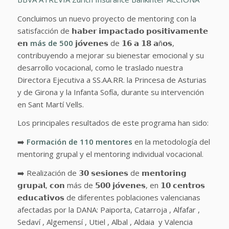
Concluimos un nuevo proyecto de mentoring con la
satisfacción de 𝗵𝗮𝗯𝗲𝗿 𝗶𝗺𝗽𝗮𝗰𝘁𝗮𝗱𝗼 𝗽𝗼𝘀𝗶𝘁𝗶𝘃𝗮𝗺𝗲𝗻𝘁𝗲
𝗲𝗻
más de 500
𝗷𝗼́𝘃𝗲𝗻𝗲𝘀 de 𝟭𝟲 𝗮 𝟭𝟴 𝗮ñ𝗼𝘀,
contribuyendo a mejorar su bienestar emocional y su
desarrollo vocacional, como le traslado nuestra
Directora Ejecutiva a SS.AA.RR. la Princesa de Asturias
y de Girona y la Infanta Sofía, durante su intervención
en Sant Martí Vells.
Los principales resultados de este programa han sido:
➡️
Formación de 110 mentores
en la metodología del
mentoring grupal y el mentoring individual vocacional.
➡️ Realización de 𝟯𝟬 𝘀𝗲𝘀𝗶𝗼𝗻𝗲𝘀 de 𝗺𝗲𝗻𝘁𝗼𝗿𝗶𝗻𝗴
𝗴𝗿𝘂𝗽𝗮𝗹, 𝗰𝗼𝗻 más de 𝟱𝟬𝟬 𝗷𝗼́𝘃𝗲𝗻𝗲𝘀, en 𝟭𝟬 𝗰𝗲𝗻𝘁𝗿𝗼𝘀
𝗲𝗱𝘂𝗰𝗮𝘁𝗶𝘃𝗼𝘀
de diferentes poblaciones valencianas
afectadas por la DANA:
Paiporta, Catarroja , Alfafar ,
Sedaví , Algemensí , Utiel , Albal , Aldaia y Valencia