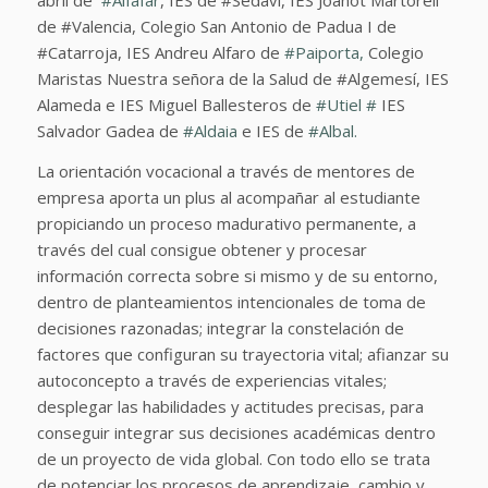
de #Valencia, Colegio San Antonio de Padua I de
#Catarroja, IES Andreu Alfaro de
#
Paiporta,
Colegio
Maristas Nuestra señora de la Salud de #Algemesí, IES
Alameda e IES Miguel Ballesteros de
#
Utiel
#
IES
Salvador Gadea de
#
Aldaia
e IES de
#
Albal.
La orientación vocacional a través de mentores de
empresa aporta un plus al acompañar al estudiante
propiciando un proceso madurativo permanente, a
través del cual consigue obtener y procesar
información correcta sobre si mismo y de su entorno,
dentro de planteamientos intencionales de toma de
decisiones razonadas; integrar la constelación de
factores que configuran su trayectoria vital; afianzar su
autoconcepto a través de experiencias vitales;
desplegar las habilidades y actitudes precisas, para
conseguir integrar sus decisiones académicas dentro
de un proyecto de vida global. Con todo ello se trata
de potenciar los procesos de aprendizaje, cambio y