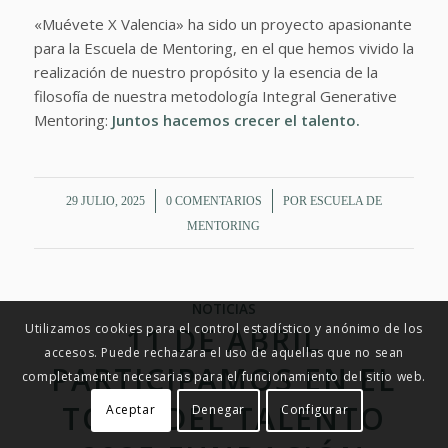
«Muévete X Valencia» ha sido un proyecto apasionante
para la Escuela de Mentoring, en el que hemos vivido la
realización de nuestro propósito y la esencia de la
filosofía de nuestra metodología Integral Generative
Mentoring:
Juntos hacemos crecer el talento.
/
/
29 JULIO, 2025
0 COMENTARIOS
POR
ESCUELA DE
MENTORING
NOTICIAS
11 DE ABRIL
Utilizamos cookies para el control estadístico y anónimo de los
accesos. Puede rechazara el uso de aquellas que no sean
PARTICIPAMOS EN EL
completamente necesarias para el funcionamiento del sitio web.
TOUR DEL TALENTO
Aceptar
Denegar
Configurar