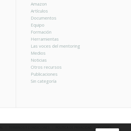
Amazon
Artículos
Documentos
Equipo
Formación
Herramientas
Las voces del mentoring
Medios
Noticias
Otros recursos
Publicaciones
Sin categoría
AL
TÉRMINOS Y CONDICIONES
POLÍTICA DE PRIVACIDAD
COOKIES