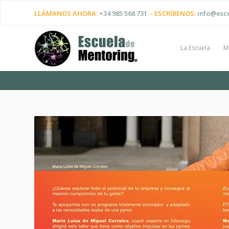
LLÁMANOS AHORA:
+34 985 568 731
- ESCRÍBENOS:
info@esc
La Escuela
M