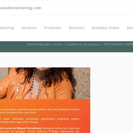
ueladementoring.com
entoring
Servicios
Proyectos
Recursos
Boutique Online
Men
Usted está aquí:
Inicio
/
Listado de proyectos
/
PROGRAMA DISEÑO