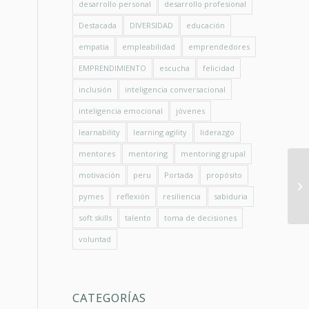
desarrollo personal
desarrollo profesional
Destacada
DIVERSIDAD
educación
empatia
empleabilidad
emprendedores
EMPRENDIMIENTO
escucha
felicidad
inclusión
inteligencia conversacional
inteligencia emocional
jóvenes
learnability
learning agility
liderazgo
mentores
mentoring
mentoring grupal
motivación
peru
Portada
propósito
pymes
reflexión
resiliencia
sabiduria
soft skills
talento
toma de decisiones
voluntad
CATEGORÍAS