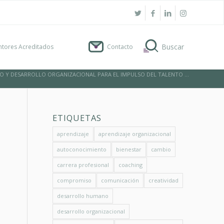
tores Acreditados
Contacto
 Y DESARROLLO ORGANIZACIONAL PARA EL IMPULSO DEL TALENTO ...
ETIQUETAS
aprendizaje
aprendizaje organizacional
autoconocimiento
bienestar
cambio
carrera profesional
coaching
compromiso
comunicación
creatividad
desarrollo humano
desarrollo organizacional