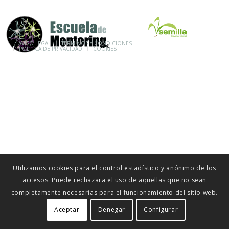
© ESCUELA DE MENTORING 2015
AVISO LEGAL
TÉRMINOS Y CONDICIONES
POLÍTICA DE PRIVACIDAD
COOKIES
Utilizamos cookies para el control estadístico y anónimo de los
accesos. Puede rechazara el uso de aquellas que no sean
completamente necesarias para el funcionamiento del sitio web.
Aceptar
Denegar
Configurar