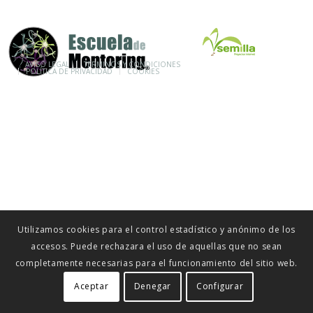
© ESCUELA DE MENTORING 2015
AVISO LEGAL
TÉRMINOS Y CONDICIONES
POLÍTICA DE PRIVACIDAD
COOKIES
Utilizamos cookies para el control estadístico y anónimo de los
accesos. Puede rechazara el uso de aquellas que no sean
completamente necesarias para el funcionamiento del sitio web.
Aceptar
Denegar
Configurar