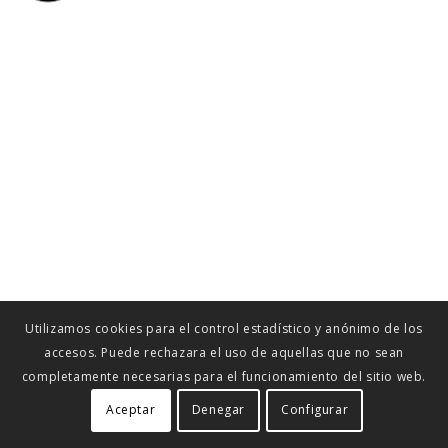
Utilizamos cookies para el control estadístico y anónimo de los
accesos. Puede rechazara el uso de aquellas que no sean
completamente necesarias para el funcionamiento del sitio web.
Aceptar
Denegar
Configurar