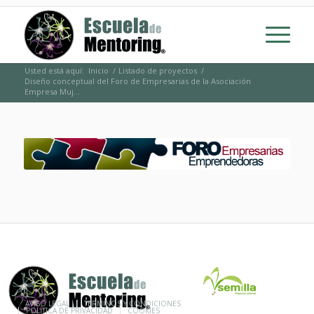
Usted está aquí:
Inicio
/
Listado de proyectos
/
Diseño conceptual del Foro de Empresarias de la Asociación
Empresa Muj...
© ESCUELA DE MENTORING 2015
AVISO LEGAL
TÉRMINOS Y CONDICIONES
POLÍTICA DE PRIVACIDAD
COOKIES